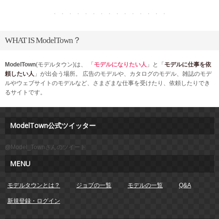
WHAT IS ModelTown？
ModelTown
(モデルタウン)は、
「
モデルになりたい人
」と「
モデルに仕事を依
頼したい人
」が出会う場所。
広告のモデルや、カタログのモデル、雑誌のモデ
ルやウェブサイトのモデルなど、
さまざまな仕事を受けたり、依頼したりでき
るサイトです。
ModelTown公式ツイッター
@Model_Townさんのツイート
MENU
モデルタウンとは？
ジョブの一覧
モデルの一覧
Q&A
新規登録・ログイン