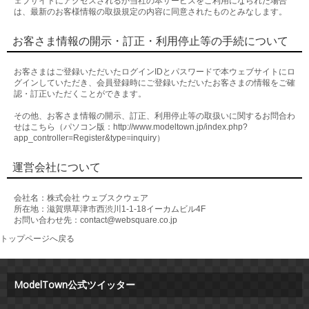
ェブサイトにアクセスされるか当社の本サービスをご利用になられた場合
は、最新のお客様情報の取扱規定の内容に同意されたものとみなします。
お客さま情報の開示・訂正・利用停止等の手続について
お客さまはご登録いただいたログインIDとパスワードで本ウェブサイトにロ
グインしていただき、会員登録時にご登録いただいたお客さまの情報をご確
認・訂正いただくことができます。
その他、お客さま情報の開示、訂正、利用停止等の取扱いに関するお問合わ
せはこちら（パソコン版：http://www.modeltown.jp/index.php?
app_controller=Register&type=inquiry）
運営会社について
会社名：
株式会社 ウェブスクウェア
所在地：滋賀県草津市西渋川1-1-18イーカムビル4F
お問い合わせ先：contact@websquare.co.jp
トップページへ戻る
ModelTown公式ツイッター