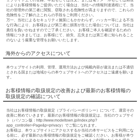
ェブサイト上での登録、申込もしくは注文、または電子メールもしくは郵便
によりお客様情報をご提供いただく場合は、当社への情報到達過程にて、当
社の管理外の第三者に閲覧、窃取される危険性が高まりますので、これらの
危険性をご了解の上これらの手段をご利用ください。
万一、当社によるセキュリティ施策にもかかわらず、ハッカー等による不当
な行為により、お客様および第三者に損害が生じた場合については、当社は
責任を負いかねますのでご了承ください。 お客様ご本人を確認するための
情報につきましては、お客様にて、紛失、忘失または第三者に知られること
のないよう厳重な管理をお願いいたします。
海外からのアクセスについて
本ウェブサイトの利用、管理、運用方法および掲載内容が違法または不適切
とされる国または地域からの本ウェブサイトへのアクセスはご遠慮を願いま
す。
お客様情報の取扱規定の改善および最新のお客様情報の
取扱規定の確認について
当社はお客様情報の取扱規定（プライバシーポリシー）について、適宜その
改善に努めていきます。最新のお客様情報の取扱規定は、当社のウェブサイ
ト（パソコン版：http://www.modeltown.jp/index.php?
app_controller=Page&p=privacy）でご覧になれます。
お客様は、本ウェブサイトにアクセスするか当社の本サービスをご利用にな
る前に、必ず最新のお客様情報の取扱規定をご確認ください。お客様が本ウ