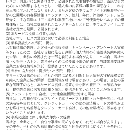
レスは、お互いに公開されます。公開された取引相手の情報は、当該取引の
ためにのみ利用するものとし、ご購入者のお客様の事前の同意なく、これを
第三者に開示してはなりません。またお客様の本ウェブサイト利用履歴や一
部の公開用のお客様情報（ニックネーム、性別、年代、評価ポイント、自己
紹介文、主な活動エリア・本自動車所在地について郵便番号レベルまでの概
略住所）は、当社に登録されたニックネームとともに、本ウェブサイト上で
当社が定める期間、公開されます。
(2) 本サービス提供に必要な場合
当社が本サービスの運営において必要と判断した場合
(3) 業務委託先への預託・提供
お客様情報の処理、お客様への情報提供、キャンペーン・アンケートの実施
等を行うために、当社が信頼に足ると判断し個人情報の守秘義務契約を結ん
だ企業に、業務の全部または一部を委託する場合があり、この場合、当社の
厳正な管理下のもと、業務を行うのに必要最小限の範囲で、当該業務委託先
企業にお客様情報を預託、提供させていただくことがあります。
(4) 当社の協力会社・提携先への預託・提供
本サービス提供のため、当社が信頼に足ると判断し個人情報の守秘義務契約
を結んだ企業と協力関係・提携関係を結ぶ場合があり、この場合、当社の厳
正な管理下のもと、本サービス提供に必要な最小限の範囲で、当該協力会
社・提携先企業にお客様情報を預託、提供させていただくことがあります。
(5) クレジットカード会社、その他金融機関に対する照会
当社は、お客様が本ウェブサイトで本サービスを利用された場合等に、代金
の決済等を目的として、クレジットカードその他の決済用カードの番号およ
びお客様のお名前等をクレジットカード会社、その他金融機関に照会させて
いただくことがあります。
(6) 事業の譲渡に伴う事業売却先への提供
当社は、企業として、合併や事業の売却をさせていただく場合があります。
その場合、当社のお客様情報の取扱規定と同等の方針に従うことを条件に、