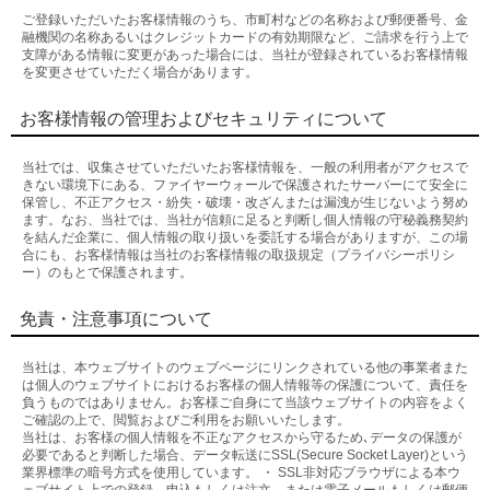
ご登録いただいたお客様情報のうち、市町村などの名称および郵便番号、金
融機関の名称あるいはクレジットカードの有効期限など、ご請求を行う上で
支障がある情報に変更があった場合には、当社が登録されているお客様情報
を変更させていただく場合があります。
お客様情報の管理およびセキュリティについて
当社では、収集させていただいたお客様情報を、一般の利用者がアクセスで
きない環境下にある、ファイヤーウォールで保護されたサーバーにて安全に
保管し、不正アクセス・紛失・破壊・改ざんまたは漏洩が生じないよう努め
ます。なお、当社では、当社が信頼に足ると判断し個人情報の守秘義務契約
を結んだ企業に、個人情報の取り扱いを委託する場合がありますが、この場
合にも、お客様情報は当社のお客様情報の取扱規定（プライバシーポリシ
ー）のもとで保護されます。
免責・注意事項について
当社は、本ウェブサイトのウェブページにリンクされている他の事業者また
は個人のウェブサイトにおけるお客様の個人情報等の保護について、責任を
負うものではありません。お客様ご自身にて当該ウェブサイトの内容をよく
ご確認の上で、閲覧およびご利用をお願いいたします。
当社は、お客様の個人情報を不正なアクセスから守るため､データの保護が
必要であると判断した場合、データ転送にSSL(Secure Socket Layer)という
業界標準の暗号方式を使用しています。 ・ SSL非対応ブラウザによる本ウ