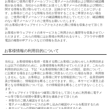
お客様がご使用の電子メールソフトに電子メールの到着および開封の確認機
能がある場合、当社からお客様にお送りした電子メールの到着および開封に
関する情報を受け取らせていただき、記録させていただくことがございま
す。お客様がこのような情報を当社が受領することをご希望されない場合
は、ご使用の電子メールソフトの確認機能を停止していただくか、確認機能
のない電子メールソフトのご使用をお願いいたします。
(4) お客様が本ウェブサイトへアクセスされた際に情報を収集させて頂く方
法
お客様が本ウェブサイトの本サービスをご利用された履歴等を収集させてい
ただきます。これらの情報にはお客様が利用されるＵＲＬ、ブラウザや携帯
電話の種類やIPアドレスなどの情報を含みます。
お客様情報の利用目的について
当社は、お客様情報を取得・収集する際にお客様にお知らせした利用目的ま
たは以下の目的のために、お客様情報を利用させていただきます。これらの
利用目的以外には、下記「4.お客様情報の第三者への預託、提供について」
に記載する場合または事前にお客様に同意をいただいた場合を除き、利用致
しません。なお、お客様は、お客様に対する情報提供について、会員登録時
及び登録後に、情報提供を断ることができます。但し、本サービス運営上必
要となる情報提供については、その情報提供を断ることができないこととし
ます。
・ 本ウェブサイトで安全かつ確実に取引をして頂くために利用者に電子メ
ール等で取引の状態や重要な事項を連絡させて頂くため
・ 本取引のご購入確認をするため
・ 電子メール配信サービスのお申し込みの確認やメールを配信するため
・ 本サービスへの登録の確認や本サービスを提供するため