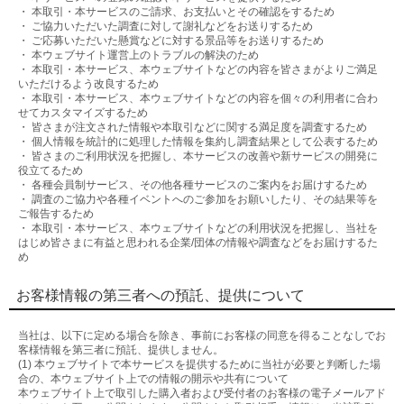
・ 本取引・本サービスのご請求、お支払いとその確認をするため
・ ご協力いただいた調査に対して謝礼などをお送りするため
・ ご応募いただいた懸賞などに対する景品等をお送りするため
・ 本ウェブサイト運営上のトラブルの解決のため
・ 本取引・本サービス、本ウェブサイトなどの内容を皆さまがよりご満足
いただけるよう改良するため
・ 本取引・本サービス、本ウェブサイトなどの内容を個々の利用者に合わ
せてカスタマイズするため
・ 皆さまが注文された情報や本取引などに関する満足度を調査するため
・ 個人情報を統計的に処理した情報を集約し調査結果として公表するため
・ 皆さまのご利用状況を把握し、本サービスの改善や新サービスの開発に
役立てるため
・ 各種会員制サービス、その他各種サービスのご案内をお届けするため
・ 調査のご協力や各種イベントへのご参加をお願いしたり、その結果等を
ご報告するため
・ 本取引・本サービス、本ウェブサイトなどの利用状況を把握し、当社を
はじめ皆さまに有益と思われる企業/団体の情報や調査などをお届けするた
め
お客様情報の第三者への預託、提供について
当社は、以下に定める場合を除き、事前にお客様の同意を得ることなしでお
客様情報を第三者に預託、提供しません。
(1) 本ウェブサイトで本サービスを提供するために当社が必要と判断した場
合の、本ウェブサイト上での情報の開示や共有について
本ウェブサイト上で取引した購入者および受付者のお客様の電子メールアド