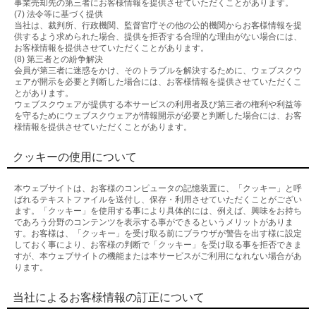
事業売却先の第三者にお客様情報を提供させていただくことがあります。
(7) 法令等に基づく提供
当社は、裁判所、行政機関、監督官庁その他の公的機関からお客様情報を提
供するよう求められた場合、提供を拒否する合理的な理由がない場合には、
お客様情報を提供させていただくことがあります。
(8) 第三者との紛争解決
会員が第三者に迷惑をかけ、そのトラブルを解決するために、ウェブスクウ
ェアが開示を必要と判断した場合には、お客様情報を提供させていただくこ
とがあります。
ウェブスクウェアが提供する本サービスの利用者及び第三者の権利や利益等
を守るためにウェブスクウェアが情報開示が必要と判断した場合には、お客
様情報を提供させていただくことがあります。
クッキーの使用について
本ウェブサイトは、お客様のコンピュータの記憶装置に、「クッキー」と呼
ばれるテキストファイルを送付し、保存・利用させていただくことがござい
ます。「クッキー」を使用する事により具体的には、例えば、興味をお持ち
であろう分野のコンテンツを表示する事ができるというメリットがありま
す。お客様は、「クッキー」を受け取る前にブラウザが警告を出す様に設定
しておく事により、お客様の判断で「クッキー」を受け取る事を拒否できま
すが、本ウェブサイトの機能または本サービスがご利用になれない場合があ
ります。
当社によるお客様情報の訂正について