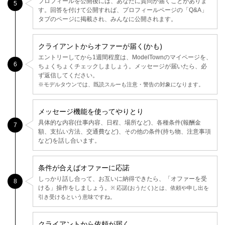
プロフィールを公開後には、あなたに質問が届くことがありま
5
す。回答を付けて公開すれば、プロフィールページの「Q&A」
タブのページに掲載され、みんなに公開されます。
クライアントからオファーが届く(かも)
エントリーしてから1週間程度は、ModelTownのマイページを、
6
ちょくちょくチェックしましょう。メッセージが届いたら、必
ず返信してください。
※モデルタウンでは、既読スルーも注意・警告の対象になります。
メッセージ機能を使ってやりとり
具体的な内容(仕事内容、日程、場所など)、各種条件(報酬金
7
額、支払い方法、交通費など)、その他の条件(持ち物、注意事項
など)を話し合います。
条件が合えばオファーに応諾
しっかり話し合って、お互いに納得できたら、「オファーを受
8
ける」操作をしましょう。
※ 応諾(おうだく)とは、依頼や申し出を
引き受けるという意味ですね。
クライアントから依頼が届く