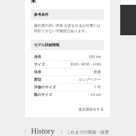
未
参考条件
露出度の高い衣装 が含まれるお仕事には
対応できない可能性があります。
モデル詳細情報
身長
160 cm
サイズ
B:83 - W:60 - H:84
体形
普通
髪型
ロングヘアー
洋服のサイズ
7 号
靴のサイズ
24 cm
違反報告をする
History
/ これまでの実績・経歴