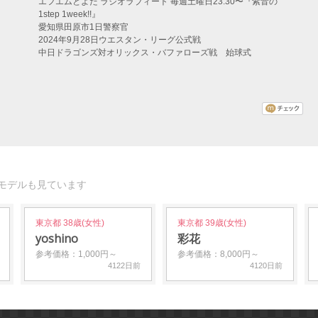
エフエムとよた ラジオラブィート 毎週土曜日23:30〜『紫音の
1step 1week!!』
愛知県田原市1日警察官
2024年9月28日ウエスタン・リーグ公式戦
中日ドラゴンズ対オリックス・バファローズ戦 始球式
モデルも見ています
東京都 38歳(女性)
東京都 39歳(女性)
yoshino
彩花
参考価格：1,000円～
参考価格：8,000円～
4122日前
4120日前