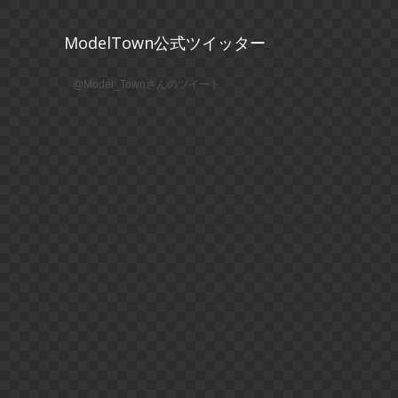
ModelTown公式ツイッター
@Model_Townさんのツイート