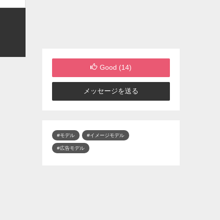
Good (
14
)
メッセージを送る
#モデル
#イメージモデル
#広告モデル