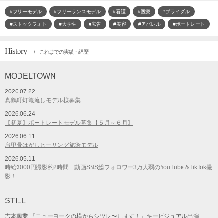
#フリーモデル
#フリーランスモデル
#看護
#医療
#ブライダル
#ストックフォト
#大学生
#広告
#美容
#アパレル
#ポートレート
History
/ これまでの実績・経歴
MODELTOWN
2026.07.22
真鶴町灯篭流しモデル様募集
2026.06.24
【初夏】ポートレートモデル募集【５月～６月】
2026.06.11
肩甲骨はがしヒーリング施術モデル
2026.05.11
時給3000円撮影約2時間 動画SNS総フォロワー3万人弱のYouTube &TikTok撮
影！
STILL
吉本興業 『ニューヨークの横からシツレ〜します！』キービジュアル出演