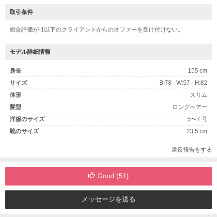
取引条件
総合評価が-1以下のクライアントからのオファーを受け付けない。
モデル詳細情報
身長
155 cm
サイズ
B:78 - W:57 - H:82
体形
スリム
髪型
ロングヘアー
洋服のサイズ
5〜7 号
靴のサイズ
23.5 cm
違反報告をする
Good (
51
)
メッセージを送る