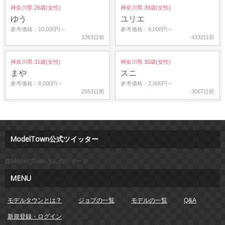
神奈川県 26歳(女性)
神奈川県 39歳(女性)
ゆう
ユリエ
参考価格：10,000円～
参考価格：8,000円～
3263日前
4332日前
神奈川県 31歳(女性)
神奈川県 30歳(女性)
まや
スニ
参考価格：8,000円～
参考価格：2,000円～
2853日前
3067日前
ModelTown公式ツイッター
@Model_Townさんのツイート
MENU
モデルタウンとは？
ジョブの一覧
モデルの一覧
Q&A
新規登録・ログイン