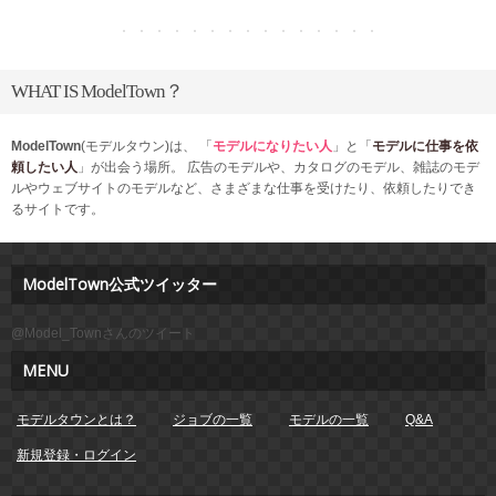
WHAT IS ModelTown？
ModelTown
(モデルタウン)は、
「
モデルになりたい人
」と「
モデルに仕事を依
頼したい人
」が出会う場所。
広告のモデルや、カタログのモデル、雑誌のモデ
ルやウェブサイトのモデルなど、
さまざまな仕事を受けたり、依頼したりでき
るサイトです。
ModelTown公式ツイッター
@Model_Townさんのツイート
MENU
モデルタウンとは？
ジョブの一覧
モデルの一覧
Q&A
新規登録・ログイン