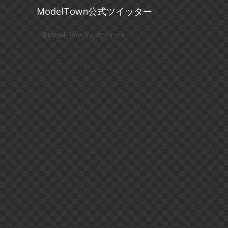
ModelTown公式ツイッター
@Model_Townさんのツイート