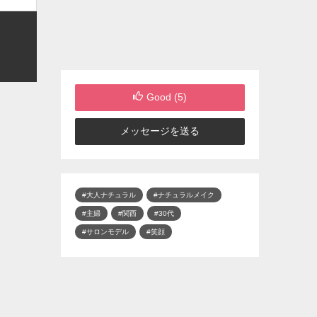
Good (
5
)
メッセージを送る
#大人ナチュラル
#ナチュラルメイク
#主婦
#関西
#30代
#サロンモデル
#笑顔