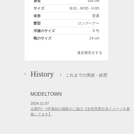
身長
164 cm
サイズ
B:81 - W:65 - H:85
体形
普通
髪型
ロングヘアー
洋服のサイズ
9 号
靴のサイズ
24 cm
違反報告をする
History
/ これまでの実績・経歴
MODELTOWN
2024.11.07
企業PV・HP素材の撮影のご協力【女性営業社員イメージを募
集してます】