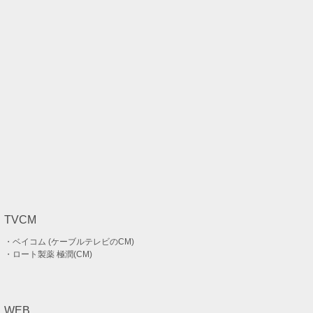
TVCM
・ベイコム (ケーブルテレビのCM)
・ロート製薬 極潤(CM)
WEB