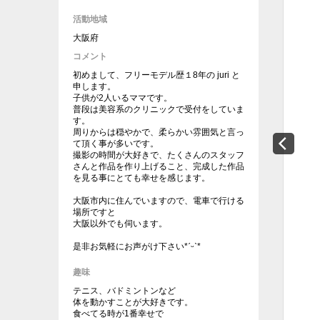
活動地域
大阪府
コメント
初めまして、フリーモデル歴１8年の juri と
申します。
子供が2人いるママです。
普段は美容系のクリニックで受付をしていま
す。
周りからは穏やかで、柔らかい雰囲気と言っ
て頂く事が多いです。
撮影の時間が大好きで、たくさんのスタッフ
さんと作品を作り上げること、完成した作品
を見る事にとても幸せを感じます。
大阪市内に住んでいますので、電車で行ける
場所ですと
大阪以外でも伺います。
是非お気軽にお声がけ下さい*ˊᵕˋ*
趣味
テニス、バドミントンなど
体を動かすことが大好きです。
食べてる時が1番幸せで