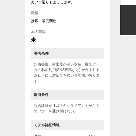
カフェ巡りもよくします。
職業
接客・販売関連
本人確認
未
参考条件
水着撮影、露出度の高い衣装、撮影デー
タの私的利用(SNS投稿など) が含まれる
お仕事には対応できない可能性がありま
す。
取引条件
総合評価が-1以下のクライアントからの
オファーを受け付けない。
モデル詳細情報