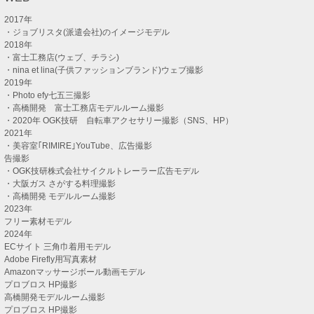
2017年
・ジョブリスタ(派遣会社)のイメージモデル
2018年
・富士工務店(ウェブ、チラシ)
・nina et lina(子供ファッションブランド)ウェブ撮影
2019年
・Photo efy七五三撮影
・高橋開発 富士工務店モデルルーム撮影
・2020年 OGK技研 自転車アクセサリー撮影（SNS、HP）
2021年
・美容室｢RIMIRE｣YouTube、広告撮影
告撮影
・OGK技研株式会社サイクルトレーラー広告モデル
・大阪ガス さがする料理撮影
・高橋開発 モデルルーム撮影
2023年
フリー素材モデル
2024年
ECサイト 三角巾着用モデル
Adobe Firefly用写真素材
Amazonマッサージボール動画モデル
プロブロス HP撮影
高橋開発モデルルーム撮影
プロブロス HP撮影