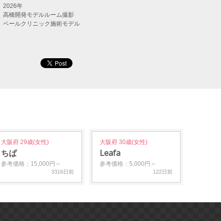
2026年
高橋開発モデルルーム撮影
ベールクリニック施術モデル
大阪府 29歳(女性)
大阪府 30歳(女性)
ちぱ
Leafa
参考価格：15,000円～
参考価格：5,000円～
3316日前
122日前