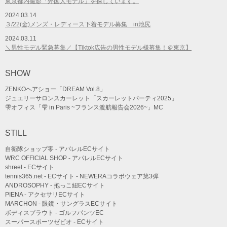
東京都内撮影「外国人モデル」を探しています。
2024.03.14
３/22(金)メンズ・レディース下着モデル募集 in池尻
2024.03.11
＼男性モデル緊急募集／【Tiktok広告の男性モデル様募集！＠東京】
SHOW
ZENKOヘアショー「DREAM Vol.8」
ジュエリーサロンスカーレット「スカーレットパーティ2025」
雫オフィス「雫 in Paris ~フランス渡航報告会2026~」MC
STILL
自衛隊ショップ零 - アパレルECサイト
WRC OFFICIAL SHOP - アパレルECサイト
shreel - ECサイト
tennis365.net - ECサイト - NEWERAコラボウェア第3弾
ANDROSOPHY - 抱っこ紐ECサイト
PIENA - アクセサリECサイト
MARCHON - 眼鏡・サングラスECサイト
ボディスプラウト - ゴルフパンツEC
スーパースポーツゼビオ - ECサイト