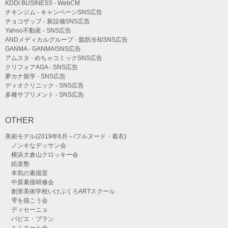
KDDI BUSINESS - WebCM
チキンジム - キャンペーンSNS広告
チョコザップ - 新設備SNS広告
Yahoo不動産 - SNS広告
ANDメディカルグループ - 脂肪冷却SNS広告
GANMA - GANMA!SNS広告
アムスタ - めちゃコミックSNS広告
クリフォアAGA - SNS広告
夢カナ留学 - SNS広告
ディオクリニック - SNS広告
多種サプリメント - SNS広告
OTHER
美術モデル(2019年6月～/フルヌード・着衣)
ノンキなデッサン会
横浜大倉山クロッキー会
絵楽塾
本気の素描室
中原素描研修会
創形美術学校いけぶくろARTスクール
雫を描こう会
ディセーニョ
パピエ・ブラン
ルミエール会