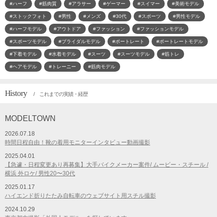
#ハーフ
#筋肉質
#アラサー
#ゲーマー
#スイマー
#美術モデル
#ストックフォト
#男性
#メンズ
#30代
#スポーツ
#男性モデル
#ハーフモデル
#アウトドア
#ファッション
#ファッションモデル
#スポーツモデル
#ブライダルモデル
#ポートレート
#ポートレートモデル
#下着モデル
#水着モデル
#スーツ
#スーツモデル
#筋トレ
#ヘアモデル
#トレーニー
#筋肉モデル
History
/ これまでの実績・経歴
MODELTOWN
2026.07.18
時間日程自由！靴の着用モニターインタビュー動画撮影
2025.04.01
【急遽・日程変更あり再募集】大手バイクメーカー案件/ ムービー・スチール /
横浜 外ロケ/ 男性20〜30代
2025.01.17
ハイエンド折りたたみ自転車のウェブサイト用スチル撮影
2024.10.29