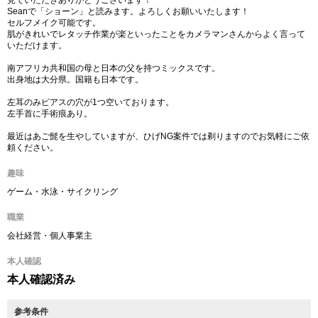
見ていただきありがとうございます！
Seanで「ショーン」と読みます。よろしくお願いいたします！
セルフメイク可能です。
肌がきれいでレタッチ作業が楽といったことをカメラマンさんからよく言って
いただけます。
南アフリカ共和国の母と日本の父を持つミックスです。
出身地は大分県。国籍も日本です。
左耳のみピアスの穴が1つ空いております。
左手首に手術痕あり。
最近はあご髭を生やしていますが、ひげNG案件では剃りますのでお気軽にご依
頼ください。
趣味
ゲーム・水泳・サイクリング
職業
会社経営・個人事業主
本人確認
本人確認済み
参考条件