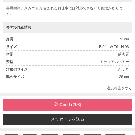
専属契約、スカウト が含まれるお仕事には対応できない可能性がありま
す。
モデル詳細情報
身長
172 cm
サイズ
B:94 - W:76 - H:93
体形
筋肉質
髪型
ミディアムヘアー
洋服のサイズ
M~L 号
靴のサイズ
28 cm
違反報告をする
Good (
296
)
メッセージを送る