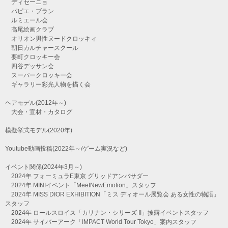
ディセーニョ
パピエ・ブラン
ルミエール会
高尾絵画クラブ
オリオン男性ヌードクロッキィ
朝日カルチャースクール
要町クロッキー会
四谷デッサン会
スーパークロッキー会
ギャラリー彩光人物を描く会
ヘアモデル(2012年～)
大会・宣材・カタログ
模擬挙式モデル(2020年)
Youtube動画投稿(2022年～/ゲーム実況など)
イベント関係(2024年3月～)
2024年 フォーミュラE東京 グリッドアンバサダー
2024年 MINIイベント「MeetNewEmotion」スタッフ
2024年 MISS DIOR EXHIBITION「ミス ディオール展覧会 ある女性の物語」
スタッフ
2024年 ロールスロイス「カリナン・シリーズ II」披露イベントスタッフ
2024年 サイバーアーク「IMPACT World Tour Tokyo」案内スタッフ