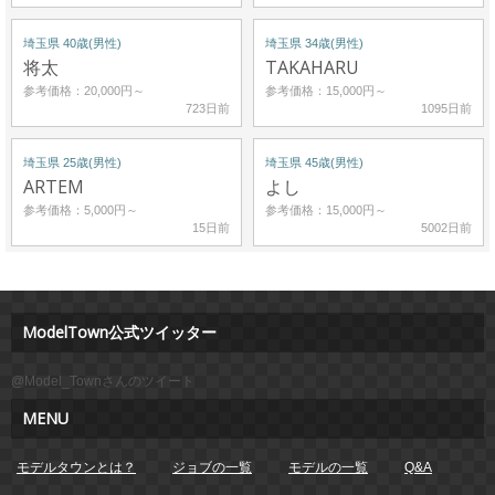
埼玉県 40歳(男性)
埼玉県 34歳(男性)
将太
TAKAHARU
参考価格：20,000円～
参考価格：15,000円～
723日前
1095日前
埼玉県 25歳(男性)
埼玉県 45歳(男性)
ARTEM
よし
参考価格：5,000円～
参考価格：15,000円～
15日前
5002日前
ModelTown公式ツイッター
@Model_Townさんのツイート
MENU
モデルタウンとは？
ジョブの一覧
モデルの一覧
Q&A