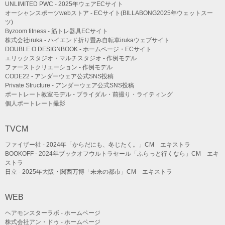
UNLIMITED PWC - 2025年ウェアECサイト
オーシャンスポーツwebストア - ECサイト(BILLABONG2025年ウェットスー
ツ)
Byzoom fitness - 筋トレ器具ECサイト
株式会社iruka - ハイエンド折り畳み自転車irukaウェブサイト
DOUBLE O DESIGNBOOK - ホームページ・ECサイト
エリックスタジオ・マルチスタジオ - 作例モデル
ファーストクリエーション - 作例モデル
CODE22 - アンダーウェア公式SNS投稿
Private Structure - アンダーウェア公式SNS投稿
ポートレート教室モデル - ブライダル・前撮り・ライティング
個人ポートレート撮影
TVCM
ファイザー社 - 2024年「からだにも、冬じたく。」CM エキストラ
BOOKOFF - 2024年ブックオフウルトラセール「ふらっと行くなら」CM エキ
ストラ
日立 - 2025年大阪・関西万博「未来の都市」CM エキストラ
WEB
ヘアモンスターラボ - ホームページ
株式会社アン・ドゥ - ホームページ