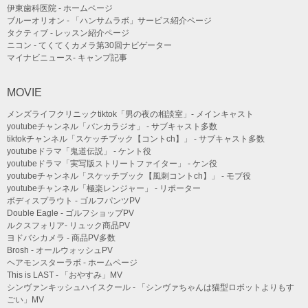
伊東歯科医院 - ホームページ
ブルーオリオン - 「ハンサムラボ」サービス紹介ページ
タクティブ - レッスン紹介ページ
ニコン - てくてくカメラ第30回ナビゲーター
マイナビニュース- キャンプ記事
MOVIE
メンズライフクリニックtiktok「男の夜の相談室」- メインキャスト
youtubeチャンネル「バンカラジオ」 - サブキャスト多数
tiktokチャンネル「スケッチブック【コントch】」 - サブキャスト多数
youtubeドラマ「鬼道伝説」 - ケント役
youtubeドラマ「実写版ストリートファイター」 - ケン役
youtubeチャンネル「スケッチブック【風刺コントch】」 - モブ役
youtubeチャンネル「極楽レンジャー」 - リポーター
ボディスプラウト - ゴルフパンツPV
Double Eagle - ゴルフショップPV
ルクスフォリア- リュック商品PV
ヨドバシカメラ - 商品PV多数
Brosh - オールウォッシュPV
ヘアモンスターラボ - ホームページ
This is LAST - 「おやすみ」MV
シンヴァンキッシュハイスクール - 「シンヴァちゃんは猫型ロボットよりもす
ごい」MV