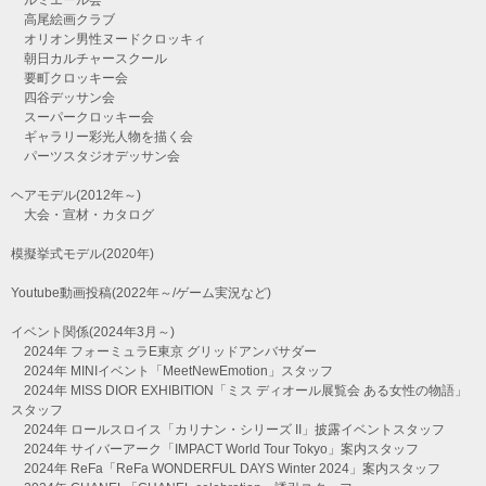
高尾絵画クラブ
オリオン男性ヌードクロッキィ
朝日カルチャースクール
要町クロッキー会
四谷デッサン会
スーパークロッキー会
ギャラリー彩光人物を描く会
パーツスタジオデッサン会
ヘアモデル(2012年～)
大会・宣材・カタログ
模擬挙式モデル(2020年)
Youtube動画投稿(2022年～/ゲーム実況など)
イベント関係(2024年3月～)
2024年 フォーミュラE東京 グリッドアンバサダー
2024年 MINIイベント「MeetNewEmotion」スタッフ
2024年 MISS DIOR EXHIBITION「ミス ディオール展覧会 ある女性の物語」
スタッフ
2024年 ロールスロイス「カリナン・シリーズ II」披露イベントスタッフ
2024年 サイバーアーク「IMPACT World Tour Tokyo」案内スタッフ
2024年 ReFa「ReFa WONDERFUL DAYS Winter 2024」案内スタッフ