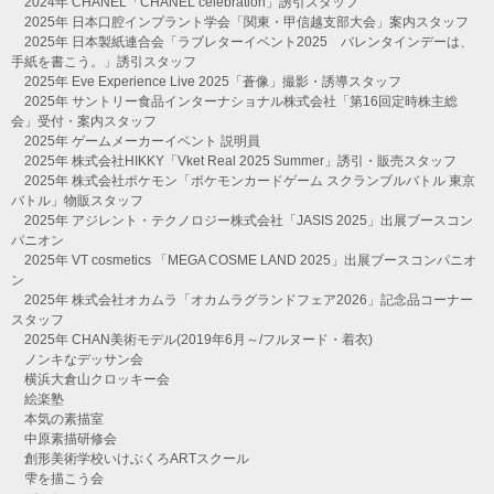
2024年 CHANEL「CHANEL celebration」誘引スタッフ
2025年 日本口腔インプラント学会「関東・甲信越支部大会」案内スタッフ
2025年 日本製紙連合会「ラブレターイベント2025 バレンタインデーは、
手紙を書こう。」誘引スタッフ
2025年 Eve Experience Live 2025「蒼像」撮影・誘導スタッフ
2025年 サントリー食品インターナショナル株式会社「第16回定時株主総
会」受付・案内スタッフ
2025年 ゲームメーカーイベント 説明員
2025年 株式会社HIKKY「Vket Real 2025 Summer」誘引・販売スタッフ
2025年 株式会社ポケモン「ポケモンカードゲーム スクランブルバトル 東京
バトル」物販スタッフ
2025年 アジレント・テクノロジー株式会社「JASIS 2025」出展ブースコン
パニオン
2025年 VT cosmetics 「MEGA COSME LAND 2025」出展ブースコンパニオ
ン
2025年 株式会社オカムラ「オカムラグランドフェア2026」記念品コーナー
スタッフ
2025年 CHAN美術モデル(2019年6月～/フルヌード・着衣)
ノンキなデッサン会
横浜大倉山クロッキー会
絵楽塾
本気の素描室
中原素描研修会
創形美術学校いけぶくろARTスクール
雫を描こう会