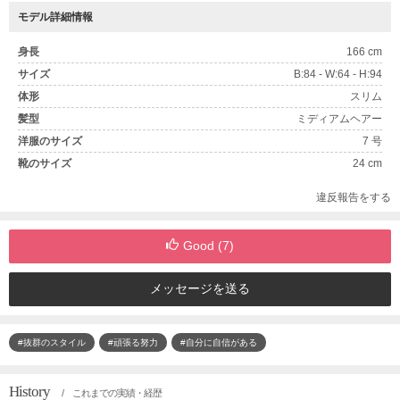
モデル詳細情報
身長
166 cm
サイズ
B:84 - W:64 - H:94
体形
スリム
髪型
ミディアムヘアー
洋服のサイズ
7 号
靴のサイズ
24 cm
違反報告をする
Good (
7
)
メッセージを送る
#抜群のスタイル
#頑張る努力
#自分に自信がある
History
/ これまでの実績・経歴