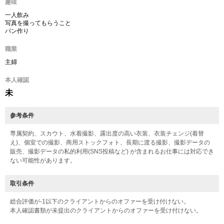
趣味
一人飲み
写真を撮ってもらうこと
パン作り
職業
主婦
本人確認
未
参考条件
専属契約、スカウト、水着撮影、露出度の高い衣装、衣装チェンジ(着替
え)、個室での撮影、商用ストックフォト、長期に渡る撮影、撮影データの
販売、撮影データの私的利用(SNS投稿など) が含まれるお仕事には対応でき
ない可能性があります。
取引条件
総合評価が-1以下のクライアントからのオファーを受け付けない。
本人確認書類が未提出のクライアントからのオファーを受け付けない。