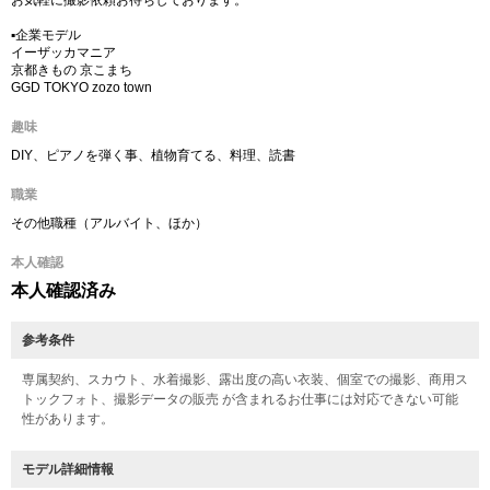
お気軽に撮影依頼お待ちしております。
▪️企業モデル
イーザッカマニア
京都きもの 京こまち
GGD TOKYO zozo town
趣味
DIY、ピアノを弾く事、植物育てる、料理、読書
職業
その他職種（アルバイト、ほか）
本人確認
本人確認済み
参考条件
専属契約、スカウト、水着撮影、露出度の高い衣装、個室での撮影、商用ス
トックフォト、撮影データの販売 が含まれるお仕事には対応できない可能
性があります。
モデル詳細情報