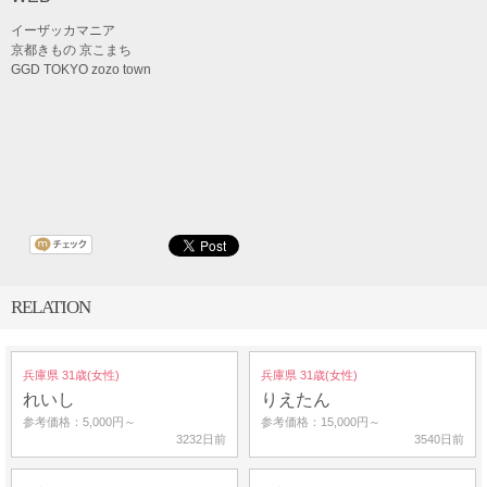
イーザッカマニア
京都きもの 京こまち
GGD TOKYO zozo town
RELATION
兵庫県 31歳(女性)
兵庫県 31歳(女性)
れいし
りえたん
参考価格：5,000円～
参考価格：15,000円～
3232日前
3540日前