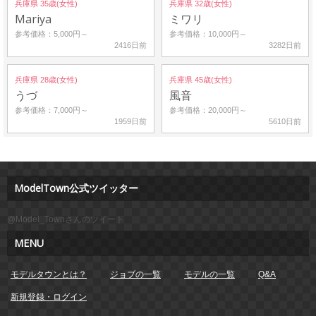
兵庫県 35歳(女性)
兵庫県 32歳(女性)
Mariya
ミワリ
参考価格：5,000円～
参考価格：10,000円～
2416日前
3282日前
兵庫県 28歳(女性)
兵庫県 45歳(女性)
うづ
風音
参考価格：7,000円～
参考価格：20,000円～
1959日前
5610日前
ModelTown公式ツイッター
@Model_Townさんのツイート
MENU
モデルタウンとは？
ジョブの一覧
モデルの一覧
Q&A
新規登録・ログイン