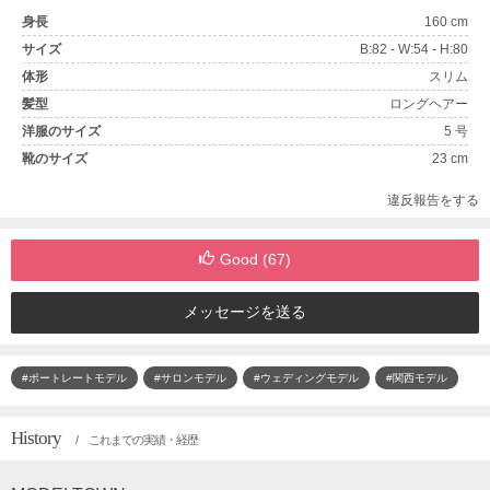
身長
160 cm
サイズ
B:82 - W:54 - H:80
体形
スリム
髪型
ロングヘアー
洋服のサイズ
5 号
靴のサイズ
23 cm
違反報告をする
Good (
67
)
メッセージを送る
#ポートレートモデル
#サロンモデル
#ウェディングモデル
#関西モデル
History
/ これまでの実績・経歴