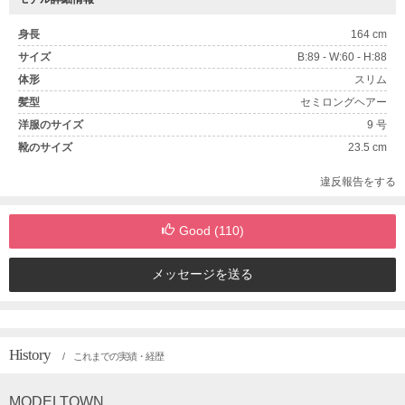
身長
164 cm
サイズ
B:89 - W:60 - H:88
体形
スリム
髪型
セミロングヘアー
洋服のサイズ
9 号
靴のサイズ
23.5 cm
違反報告をする
Good (
110
)
メッセージを送る
History
/ これまでの実績・経歴
MODELTOWN