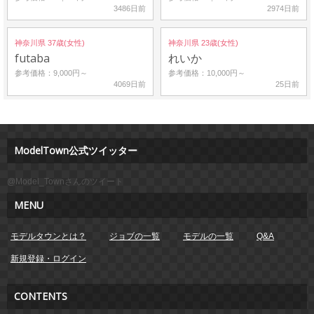
3486日前
2974日前
神奈川県 37歳(女性)
神奈川県 23歳(女性)
futaba
れいか
参考価格：9,000円～
参考価格：10,000円～
4069日前
25日前
ModelTown公式ツイッター
@Model_Townさんのツイート
MENU
モデルタウンとは？
ジョブの一覧
モデルの一覧
Q&A
新規登録・ログイン
CONTENTS