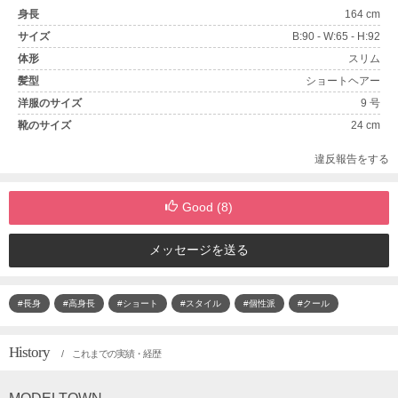
身長
164 cm
サイズ
B:90 - W:65 - H:92
体形
スリム
髪型
ショートヘアー
洋服のサイズ
9 号
靴のサイズ
24 cm
違反報告をする
Good (
8
)
メッセージを送る
#長身
#高身長
#ショート
#スタイル
#個性派
#クール
History
/ これまでの実績・経歴