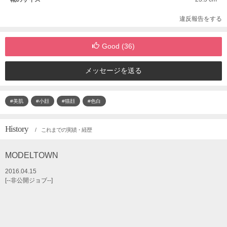
違反報告をする
Good (
36
)
メッセージを送る
#美肌
#小顔
#猫顔
#色白
History
/ これまでの実績・経歴
MODELTOWN
2016.04.15
[--非公開ジョブ--]