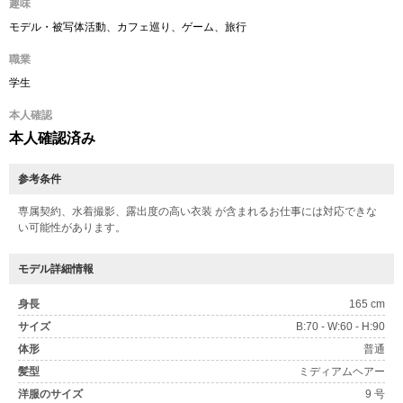
趣味
モデル・被写体活動、カフェ巡り、ゲーム、旅行
職業
学生
本人確認
本人確認済み
参考条件
専属契約、水着撮影、露出度の高い衣装 が含まれるお仕事には対応できな
い可能性があります。
モデル詳細情報
身長
165 cm
サイズ
B:70 - W:60 - H:90
体形
普通
髪型
ミディアムヘアー
洋服のサイズ
9 号