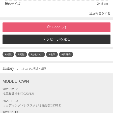
靴のサイズ
24.5 cm
違反報告をする
Good (
7
)
メッセージを送る
#綺麗
#笑顔
#かわいい
#色気
#高身長
History
/ これまでの実績・経歴
MODELTOWN
2023.12.06
浅草和装撮影(2023/12)
2023.11.23
ウェディングドレススタジオ撮影(2023/11)
2023.11.19