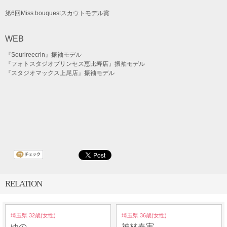
第6回Miss.bouquestスカウトモデル賞
WEB
『Sourireecrin』振袖モデル
『フォトスタジオプリンセス恵比寿店』振袖モデル
『スタジオマックス上尾店』振袖モデル
RELATION
埼玉県 32歳(女性)
埼玉県 36歳(女性)
ゆの
神林春実