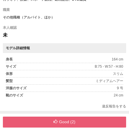
職業
その他職種（アルバイト、ほか）
本人確認
未
モデル詳細情報
身長
164 cm
サイズ
B:75 - W:57 - H:80
体形
スリム
髪型
ミディアムヘアー
洋服のサイズ
9 号
靴のサイズ
24 cm
違反報告をする
Good (
2
)