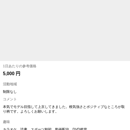
1日あたりの参考価格
5,000 円
活動地域
制限なし
コメント
本気でモデル目指して上京してきました。根気強さとポジティブなところが取
り柄です。よろしくお願いします。
趣味
カラオケ、読書、スポーツ観戦、動画配信、DVD鑑賞