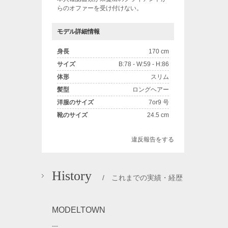
らのオファーを受け付けない。
モデル詳細情報
身長
170 cm
サイズ
B:78 - W:59 - H:86
体形
スリム
髪型
ロングヘアー
洋服のサイズ
7or9 号
靴のサイズ
24.5 cm
違反報告をする
History
/ これまでの実績・経歴
MODELTOWN
---