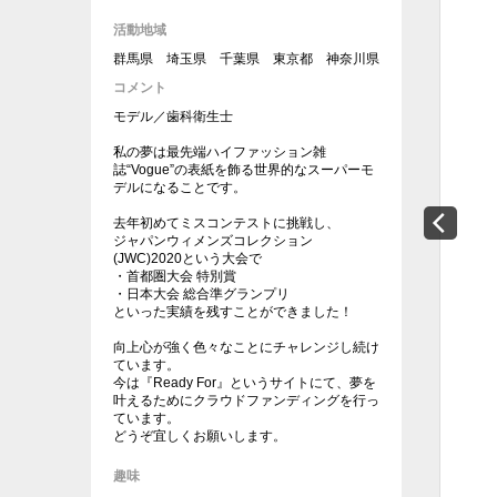
活動地域
群馬県 埼玉県 千葉県 東京都 神奈川県
コメント
モデル／歯科衛生士
私の夢は最先端ハイファッション雑
誌“Vogue”の表紙を飾る世界的なスーパーモ
デルになることです。
去年初めてミスコンテストに挑戦し、
ジャパンウィメンズコレクション
(JWC)2020という大会で
・首都圏大会 特別賞
・日本大会 総合準グランプリ
といった実績を残すことができました！
向上心が強く色々なことにチャレンジし続け
ています。
今は『Ready For』というサイトにて、夢を
叶えるためにクラウドファンディングを行っ
ています。
どうぞ宜しくお願いします。
趣味