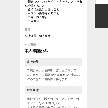
・美味しいものをたくさん食べること、それ
を想像すること
・愛犬（豆柴）と遊ぶこと
・歯ブラシ指導をすること
・国内・海外旅行
・自分磨き
職業
会社経営・個人事業主
本人確認
本人確認済み
参考条件
専属契約、水着撮影、露出度の高い衣
装、個室での撮影 が含まれるお仕事には
対応できない可能性があります。
取引条件
総合評価が-1以下のクライアントからの
オファーを受け付けない。
本人確認書類が未提出のクライアントか