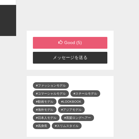
Good (
5
)
メッセージを送る
#ファッションモデル
#コマーシャルモデル
#スチールモデル
#動画モデル
#LOOKBOOK
#海外モデル
#アジアモデル
#日本人モデル
#黒髪ロングヘアー
#高身長
#スリムスタイル