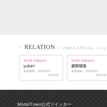
RELATION
/ LISAさんを見た人は、こん
埼玉県 34歳(女性)
埼玉県 29歳(女性)
yukari
渡部萌美
参考価格：30,000円～
参考価格：18,000円～
3846日前
2957日前
ModelTown公式ツイッター