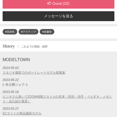
Good (
22
)
メッセージを送る
#高身長
#アクティブ
#多趣味
History
/ これまでの実績・経歴
MODELTOWN
2024.05.02
スタジオ撮影でのポートレートモデル様募集
2023.06.22
[--非公開ジョブ--]
2023.05.16
ビジネスな装いでZOOM傾聴スタイルの見本（笑顔・拍手・うなずき・メモと
り・自己紹介風景）
2023.03.27
ECサイトの商品撮影モデル