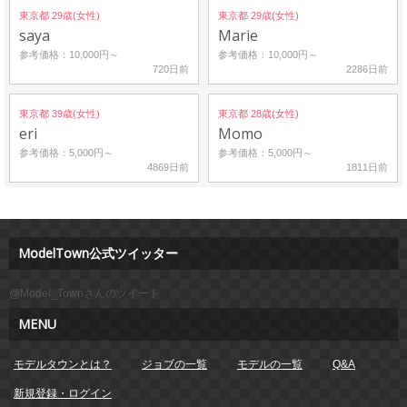
東京都 29歳(女性)
東京都 29歳(女性)
saya
Marie
参考価格：10,000円～
参考価格：10,000円～
720日前
2286日前
東京都 39歳(女性)
東京都 28歳(女性)
eri
Momo
参考価格：5,000円～
参考価格：5,000円～
4869日前
1811日前
ModelTown公式ツイッター
@Model_Townさんのツイート
MENU
モデルタウンとは？
ジョブの一覧
モデルの一覧
Q&A
新規登録・ログイン