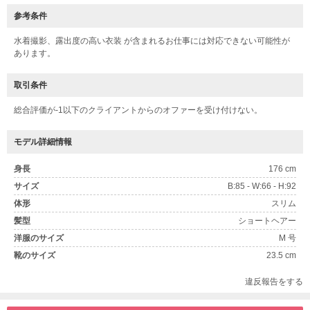
参考条件
水着撮影、露出度の高い衣装 が含まれるお仕事には対応できない可能性が
あります。
取引条件
総合評価が-1以下のクライアントからのオファーを受け付けない。
モデル詳細情報
身長
176 cm
サイズ
B:85 - W:66 - H:92
体形
スリム
髪型
ショートヘアー
洋服のサイズ
M 号
靴のサイズ
23.5 cm
違反報告をする