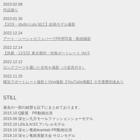
2023.02.08
作品撮り
2023.01.30
【3/19・studio Lulu 狛江】絵画モデル撮影
2022.12.24
アート・シーシャカフェバーでPR用写真・動画撮影
2022.12.14
【急募・12/15】東京都内・街角ポートレート Vol.5
2022.12.12
ロングブーツを履いた女性を撮影（小道具付き）
2022.11.25
横浜でポートレート撮影とVlog撮影【YouTube掲載】※交通費別途あり
STILL
過去の一部の経歴も以下にまとめております。
2015.10 Q髪屋 PR動画出演
2015.06 深セン九方モールファッションショーモデル
2015.10 LEILILAI ECアパレルモデル
2016.10 深セン竜崗teamlab PR動画出演
2018.10 深セン竜崗美髪大会 サロンモデル