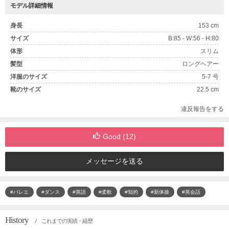
モデル詳細情報
身長
153 cm
サイズ
B:85 - W:56 - H:80
体形
スリム
髪型
ロングヘアー
洋服のサイズ
5-7 号
靴のサイズ
22.5 cm
違反報告をする
Good (
12
)
メッセージを送る
#バレエ
#ダンス
#英語
#柔軟
#知的
#新体操
#英会話
History
/ これまでの実績・経歴