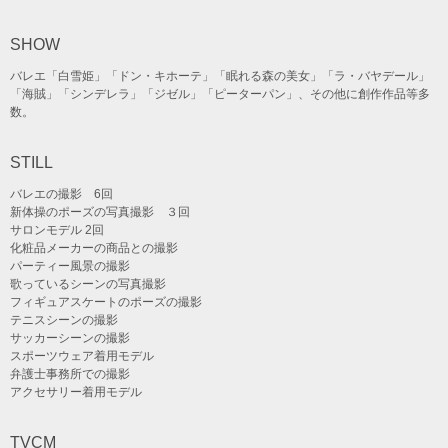
SHOW
バレエ「白雪姫」「ドン・キホーテ」「眠れる森の美女」「ラ・バヤデール」
「海賊」「シンデレラ」「ジゼル」「ピーターパン」、その他に創作作品等多
数。
STILL
バレエの撮影 6回
新体操のポーズの写真撮影 ３回
サロンモデル 2回
化粧品メーカーの商品との撮影
パーティー風景の撮影
歌っているシーンの写真撮影
フィギュアスケートのポーズの撮影
テニスシーンの撮影
サッカーシーンの撮影
スポーツウェア着用モデル
弁護士事務所での撮影
アクセサリー着用モデル
TVCM