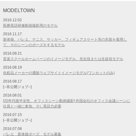
MODELTOWN
2016.12.02
医療英語研修動画撮影用のモデル
2016.11.17
新体操、バレエ、テニス、サッカー、フィギュアスケート等の衣装を着用し
て、そのシーンのポーズをするモデル
2016.09.21
音楽スクールホームページのイメージモデル、先生役または生徒役モデル
2016.08.19
化粧品メーカーの通販ウェブサイトイメージモデル(ワンカットのみ)
2016.08.17
[--非公開ジョブ--]
2016.08.01
[20年代後半女性、オフィスシーン動画撮影] 外国会社のオフィス会議シーンに
社員と一緒に参加。少し英語力必要
2016.07.15
[--非公開ジョブ--]
2016.07.08
バレエ 新体操ポーズ モデル募集