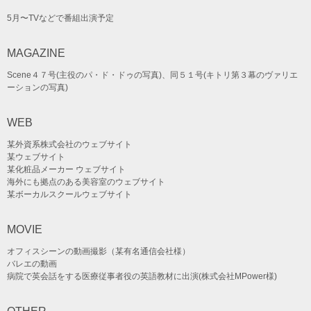
5月〜TVなどで番組出演予定
MAGAZINE
Scene４７号(主役のパ・ド・ドゥの写真)、同５１号(キトリ第３幕のヴァリエ
ーションの写真)
WEB
某外資系株式会社のウェブサイト
某ウェブサイト
某化粧品メーカー ウェブサイト
海外にも拠点のある美容室のウェブサイト
某ボーカルスクールウェブサイト
MOVIE
オフィスシーンの動画撮影（某有名通信会社様）
バレエの動画
病院で英会話をする医療従事者役の英語教材に出演(株式会社MPower様)