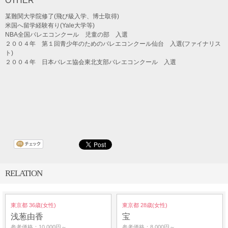
OTHER
某難関大学院修了(飛び級入学、博士取得)
米国へ留学経験有り(Yale大学等)
NBA全国バレエコンクール 児童の部 入選
２００４年 第１回青少年のためのバレエコンクール仙台 入選(ファイナリス
ト)
２００４年 日本バレエ協会東北支部バレエコンクール 入選
RELATION
東京都 36歳(女性)
東京都 28歳(女性)
浅葱由香
宝
参考価格：10,000円～
参考価格：8,000円～