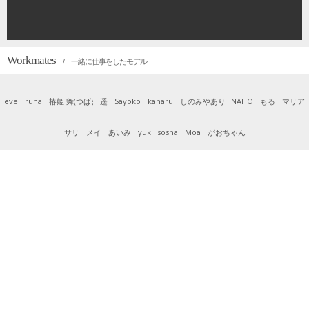
Workmates
/ 一緒に仕事をしたモデル
eve
runa
椿姫 舞(つばき まい)
遥
Sayoko
kanaru
しのみやありさ
NAHO
もる
マリア
サリ
メイ
あいみ
yukii sosna
Moa
がおちゃん