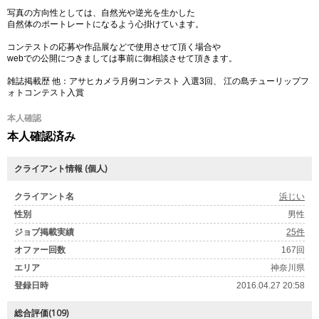
写真の方向性としては、自然光や逆光を生かした
自然体のポートレートになるよう心掛けています。
コンテストの応募や作品展などで使用させて頂く場合や
webでの公開につきましては事前に御相談させて頂きます。
雑誌掲載歴 他：アサヒカメラ月例コンテスト 入選3回、 江の島チューリップフ
ォトコンテスト入賞
本人確認
本人確認済み
クライアント情報 (個人)
クライアント名
浜じい
性別
男性
ジョブ掲載実績
25件
オファー回数
167回
エリア
神奈川県
登録日時
2016.04.27 20:58
総合評価(109)