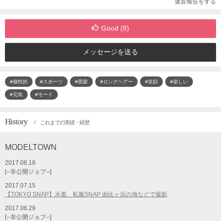
違反報告をする
Good (
8
)
メッセージを送る
#個性的
#スポーツ
#黒髪
#ロングヘアー
#笑顔
#楽しい
#元気
#モード
History
/ これまでの実績・経歴
MODELTOWN
2017.08.18
[--非公開ジョブ--]
2017.07.15
【TOKYO SNAP】水着、私服SNAP 由比ヶ浜の海などで撮影
2017.06.29
[--非公開ジョブ--]