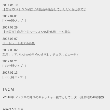
2017.04.19
【自宅でOK】３０秒ほどの動画を撮影していただくお仕事です
2017.04.01
[--非公開ジョブ--]
2017.03.29
【全国可】商品公式ページ＆SNS投稿用モデル募集
2017.03.07
ポートレートモデル募集
2017.03.02
至急：：アパレルweb用Model 求むナチュラルビューティ
2017.01.21
[--非公開ジョブ--]
2017.01.13
[--非公開ジョブ--]
TVCM
●2016年TVドラマの野球のキャッチャー役でとして出演 (撮影時間4時間程)
MAGAZINE