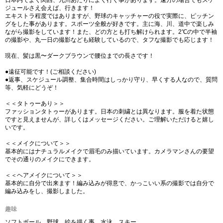
日本内でよく関西、九州あたりによく行く事があります。遠方の場合でもスケ
ジュールさえ会えば、行きます！
エキストラ程度ではありますが、野球のキャッチャーの役で実際に、ピッチン
グをした事があります。スポーツ全般が好きです。主に海、川、道中で楽しみ
ながら撮影をしています！また、どの方とも打ち解けられます。2℃の中で半袖
の撮影や、丸一日の撮影なども経験しているので、タフな撮影でも応じます！
現在、髪は黒〜ダークブラウンで腰位までの長さです！
●遠征可能です！(ご相談ください)
●返事、スケジュール調整、集合時間はしっかり守り、早くする人なので、質問
等、気軽にどうぞ！
＜＜タトゥーあり＞＞
ファッションタトゥーがあります。日本の刺繍とは異なります。服を着た状態
ですと見えませんが、詳しくはメッセージください。ご理解いただけると嬉し
いです。
＜＜メイクについて＞＞
基本的にはナチュラルメイクで眉毛のみ描いています。カメラマンさんの要望
でその通りのメイクにできます。
＜＜ヘアメイクについて＞＞
基本的に自分で出来ます！編み込みが得意で、かっこいい系の撮影では自分で
編み込みをし、撮影しました。
趣味
ソフトボール、野球、絵を描く事、水泳、スキー