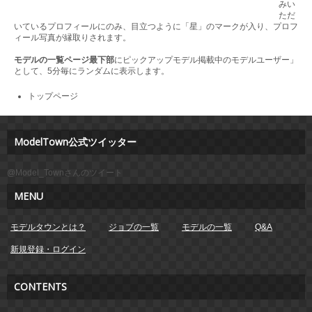
みい
ただ
いているプロフィールにのみ、目立つように「星」のマークが入り、プロフ
ィール写真が縁取りされます。
モデルの一覧ページ最下部
にピックアップモデル掲載中のモデルユーザー」
として、5分毎にランダムに表示します。
トップページ
ModelTown公式ツイッター
@Model_Townさんのツイート
MENU
モデルタウンとは？
ジョブの一覧
モデルの一覧
Q&A
新規登録・ログイン
CONTENTS