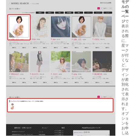
モデ
ルの
一覧
ペー
ジ
で
表示
され
る際
に、
星マ
ーク
が付
くな
ど、
デザ
イン
が差
別化
され
て表
示さ
れま
す。
オプ
ショ
ンを
お申
し込