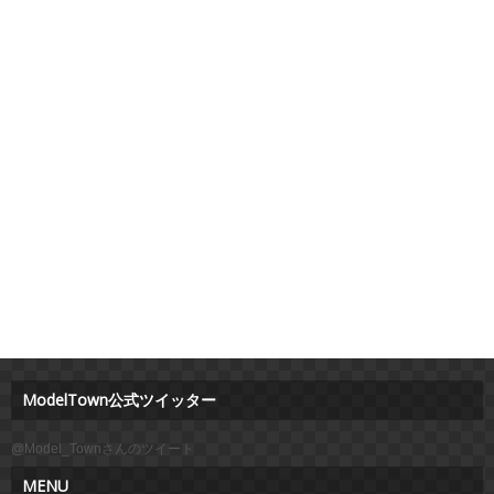
ModelTown公式ツイッター
@Model_Townさんのツイート
MENU