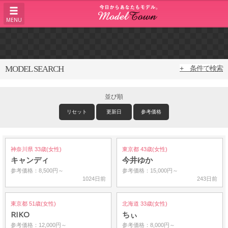
MENU
MODEL SEARCH
+ 条件で検索
並び順
リセット
更新日
参考価格
神奈川県 33歳(女性)
東京都 43歳(女性)
キャンディ
今井ゆか
参考価格：8,500円～
参考価格：15,000円～
1024日前
243日前
東京都 51歳(女性)
北海道 33歳(女性)
RIKO
ちぃ
参考価格：12,000円～
参考価格：8,000円～