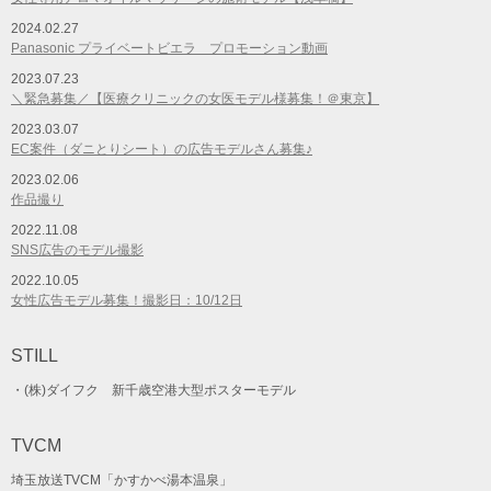
2024.02.27
Panasonic プライベートビエラ プロモーション動画
2023.07.23
＼緊急募集／【医療クリニックの女医モデル様募集！＠東京】
2023.03.07
EC案件（ダニとりシート）の広告モデルさん募集♪
2023.02.06
作品撮り
2022.11.08
SNS広告のモデル撮影
2022.10.05
女性広告モデル募集！撮影日：10/12日
STILL
・(株)ダイフク 新千歳空港大型ポスターモデル
TVCM
埼玉放送TVCM「かすかべ湯本温泉」