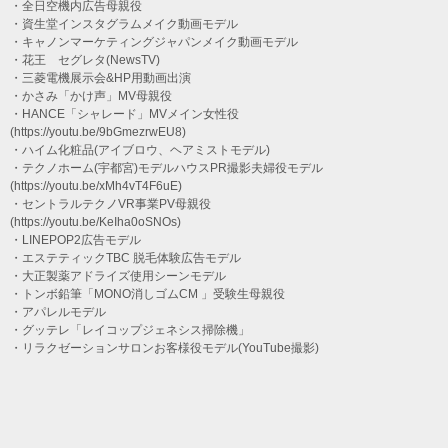
・全日空機内広告母親役
・資生堂インスタグラムメイク動画モデル
・キャノンマーケティングジャパンメイク動画モデル
・花王 セグレタ(NewsTV)
・三菱電機展示会&HP用動画出演
・かさみ「かけ声」MV母親役
・HANCE「シャレード」MVメイン女性役
(https://youtu.be/9bGmezrwEU8)
・ハイム化粧品(アイブロウ、ヘアミストモデル)
・テクノホーム(宇都宮)モデルハウスPR撮影夫婦役モデル
(https://youtu.be/xMh4vT4F6uE)
・セントラルテクノVR事業PV母親役
(https://youtu.be/KeIha0oSNOs)
・LINEPOP2広告モデル
・エステティックTBC 脱毛体験広告モデル
・大正製薬アドライズ使用シーンモデル
・トンボ鉛筆「MONO消しゴムCM 」受験生母親役
・アパレルモデル
・グッテレ「レイコップジェネシス掃除機」
・リラクゼーションサロンお客様役モデル(YouTube撮影)