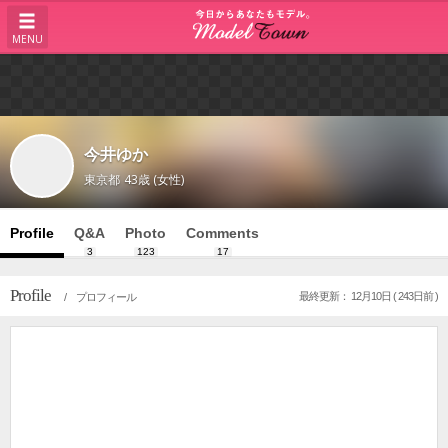
MENU
今井ゆか
東京都
43歳 (女性)
Profile
Q&A
Photo
Comments
3
123
17
Profile
最終更新： 12月10日 ( 243日前 )
/ プロフィール