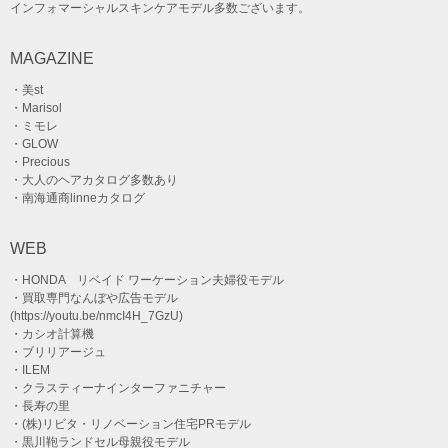
インフォマーシャルスキンケアモデル多数ございます。
MAGAZINE
・美st
・Marisol
・ミモレ
・GLOW
・Precious
・大人のヘアカタログ多数あり
・南海通商linneカタログ
WEB
・HONDA リベイド ワーケーション夫婦役モデル
・買取専門なんぼや広告モデル
(https://youtu.be/nmcI4H_7GzU)
・カシオ計算機
・ブリリアージュ
・ILEM
・クラスティーナインターファニチャー
・長寿の里
・(株)リビタ・リノベーション住宅PRモデル
・黒川鞄ランドセル母親役モデル