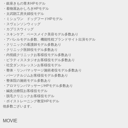
・銀座きもの青木HPモデル
・着物屋あかしろきHPモデル
・太武朗工房夫婦役モデル
・ミシュワン ドッグフードHPモデル
・スヴェンソンウィッグ
・カプリスウィッグ
・スキンケア、ベースメイク美容モデル多数あり
・アパレルモデル多数、機能性枕ブランドサイト出演モデル
・クリニックの看護師モデル多数あり
・クリニック医師役モデル多数あり
・内視鏡クリニックお客様役モデル多数あり
・ピラティススタジオお客様役モデル多数あり
・社交ダンスレッスンお客様役モデル
・整体・リンパマッサージ施術者役モデル多数あり
・パーソナルジムお客様役モデル多数あり
・整体院の施術モデル多数あり
・アロマリンパマッサージHPモデル多数あり
・鍼灸治療院お客様役モデル
・脱毛クリニックお客様役モデル
・ボイストレーニング教室HPモデル
他多数ございます。
MOVIE