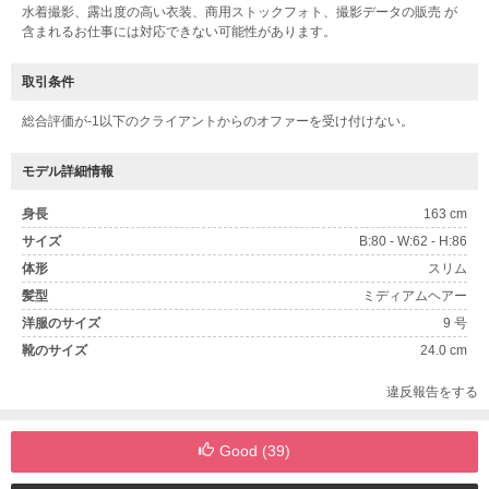
水着撮影、露出度の高い衣装、商用ストックフォト、撮影データの販売 が
含まれるお仕事には対応できない可能性があります。
取引条件
総合評価が-1以下のクライアントからのオファーを受け付けない。
モデル詳細情報
身長
163 cm
サイズ
B:80 - W:62 - H:86
体形
スリム
髪型
ミディアムヘアー
洋服のサイズ
9 号
靴のサイズ
24.0 cm
違反報告をする
Good (
39
)