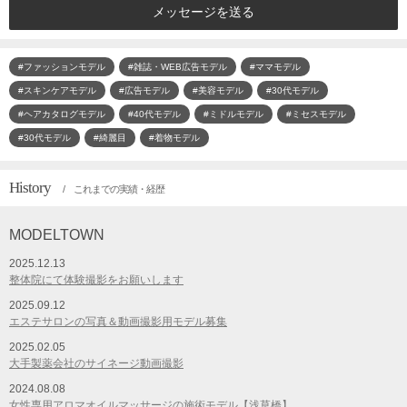
メッセージを送る
#ファッションモデル
#雑誌・WEB広告モデル
#ママモデル
#スキンケアモデル
#広告モデル
#美容モデル
#30代モデル
#ヘアカタログモデル
#40代モデル
#ミドルモデル
#ミセスモデル
#30代モデル
#綺麗目
#着物モデル
History
/ これまでの実績・経歴
MODELTOWN
2025.12.13
整体院にて体験撮影をお願いします
2025.09.12
エステサロンの写真＆動画撮影用モデル募集
2025.02.05
大手製薬会社のサイネージ動画撮影
2024.08.08
女性専用アロマオイルマッサージの施術モデル【浅草橋】