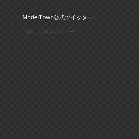
ModelTown公式ツイッター
@Model_Townさんのツイート