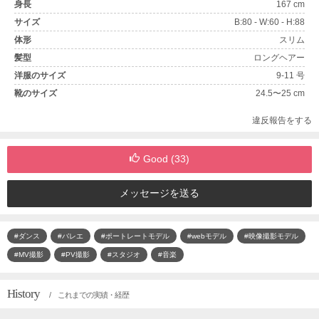
身長
167 cm
サイズ
B:80 - W:60 - H:88
体形
スリム
髪型
ロングヘアー
洋服のサイズ
9-11 号
靴のサイズ
24.5〜25 cm
違反報告をする
Good (
33
)
メッセージを送る
#ダンス
#バレエ
#ポートレートモデル
#webモデル
#映像撮影モデル
#MV撮影
#PV撮影
#スタジオ
#音楽
History
/ これまでの実績・経歴