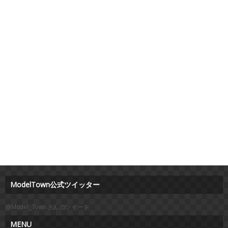
ModelTown公式ツイッター
@Model_Townさんのツイート
MENU