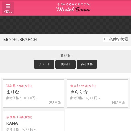
MENU
MODEL SEARCH
+ 条件で検索
並び順
リセット
更新日
参考価格
福島県 37歳(女性)
東京都 36歳(女性)
まりな
きらり☆
参考価格：10,000円～
参考価格：6,000円～
235日前
1489日前
奈良県 42歳(女性)
KANA
参考価格：5,000円～