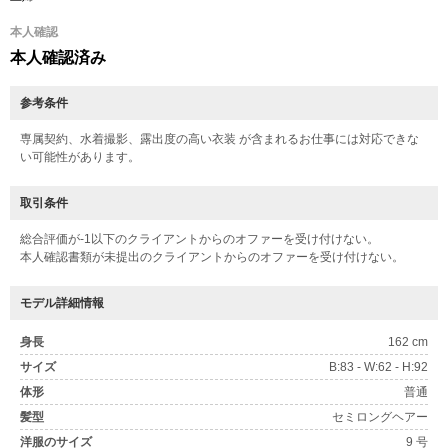
本人確認
本人確認済み
参考条件
専属契約、水着撮影、露出度の高い衣装 が含まれるお仕事には対応できな
い可能性があります。
取引条件
総合評価が-1以下のクライアントからのオファーを受け付けない。
本人確認書類が未提出のクライアントからのオファーを受け付けない。
モデル詳細情報
身長
162 cm
サイズ
B:83 - W:62 - H:92
体形
普通
髪型
セミロングヘアー
洋服のサイズ
9 号