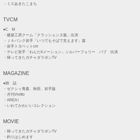
・ミスあきたこまち
TVCM
●C M
・建築工房クーム「クラッシェンヌ篇」出演
・ＪＡバンク岩手「いつでもそばで支えます」篇
・岩手トヨペットcm
・テレビ岩手「わんだ4メーション」シルバーフェリー パブ 出演
・帰ってきたガチャダラポンTV
MAGAZINE
●雑 誌
・ゼクシィ青森、秋田、岩手版
・月刊Vivitto
・AREA i
・いわてかわいいコレクション
MOVIE
・帰ってきたガチャダラポンTV
・釣りはじめます