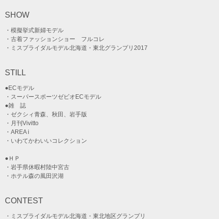
SHOW
・模擬挙式新婦モデル
・古着ファッションショー フルコレ
・ミスブライダルモデル北海道・東北グランプリ2017
STILL
●ECモデル
・スーパースポーツゼビオECモデル
●雑 誌
・ゼクシィ青森、秋田、岩手版
・月刊Vivitto
・AREA i
・いわてかわいいコレクション
●ＨＰ
・岩手県休暇村陸中宮古
・ホテル森の風田沢湖
CONTEST
・ミスブライダルモデル北海道・東北地区グランプリ