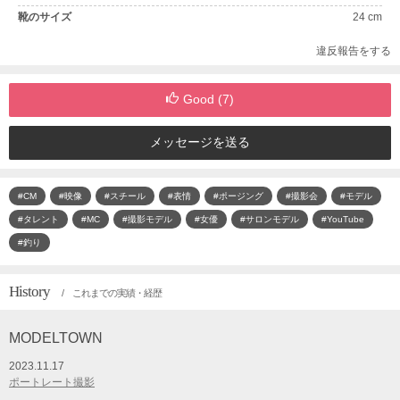
靴のサイズ
24 cm
違反報告をする
Good (
7
)
メッセージを送る
#CM
#映像
#スチール
#表情
#ポージング
#撮影会
#モデル
#タレント
#MC
#撮影モデル
#女優
#サロンモデル
#YouTube
#釣り
History
/ これまでの実績・経歴
MODELTOWN
2023.11.17
ポートレート撮影