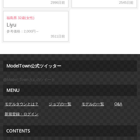
2996日前
2545日前
福島県 32歳(女性)
Liyu
参考価格：2,000円～
3511日前
ModelTown公式ツイッター
@Model_Townさんのツイート
MENU
モデルタウンとは？
ジョブの一覧
モデルの一覧
Q&A
新規登録・ログイン
CONTENTS