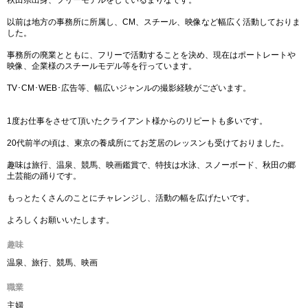
秋田県出身、フリーモデルをしているまりなです。
以前は地方の事務所に所属し、CM、スチール、映像など幅広く活動しておりま
した。
事務所の廃業とともに、フリーで活動することを決め、現在はポートレートや
映像、企業様のスチールモデル等を行っています。
TV･CM･WEB･広告等、幅広いジャンルの撮影経験がございます。
1度お仕事をさせて頂いたクライアント様からのリピートも多いです。
20代前半の頃は、東京の養成所にてお芝居のレッスンも受けておりました。
趣味は旅行、温泉、競馬、映画鑑賞で、特技は水泳、スノーボード、秋田の郷
土芸能の踊りです。
もっとたくさんのことにチャレンジし、活動の幅を広げたいです。
よろしくお願いいたします。
趣味
温泉、旅行、競馬、映画
職業
主婦