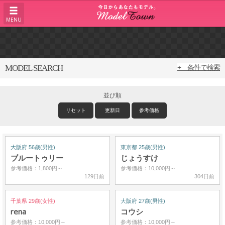
MENU
MODEL SEARCH
+ 条件で検索
並び順
リセット
更新日
参考価格
大阪府 56歳(男性)
東京都 25歳(男性)
ブルートゥリー
じょうすけ
参考価格：1,800円～
参考価格：10,000円～
129日前
304日前
千葉県 29歳(女性)
大阪府 27歳(男性)
rena
コウシ
参考価格：10,000円～
参考価格：10,000円～