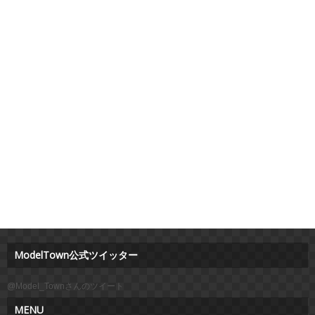
ModelTown公式ツイッター
@Model_Townさんのツイート
MENU