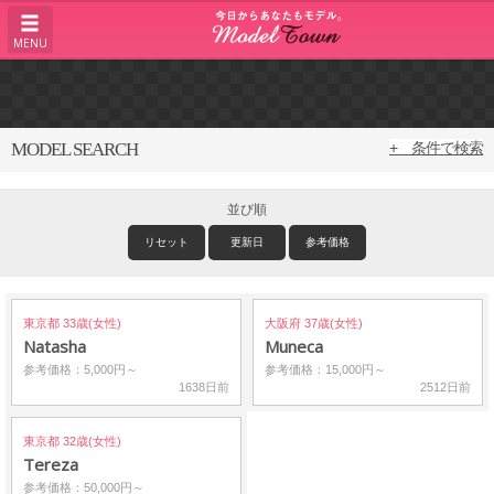
MENU
MODEL SEARCH
+ 条件で検索
並び順
リセット
更新日
参考価格
東京都 33歳(女性)
大阪府 37歳(女性)
Natasha
Muneca
参考価格：5,000円～
参考価格：15,000円～
1638日前
2512日前
東京都 32歳(女性)
Tereza
参考価格：50,000円～