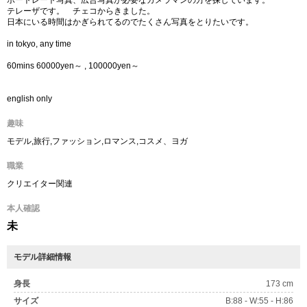
ポートレート写真、広告写真が必要なカメラマンの方を探しています。
テレーザです。 チェコからきました。
日本にいる時間はかぎられてるのでたくさん写真をとりたいです。
in tokyo, any time
60mins 60000yen～ , 100000yen～
english only
趣味
モデル,旅行,ファッション,ロマンス,コスメ、ヨガ
職業
クリエイター関連
本人確認
未
モデル詳細情報
身長
173 cm
サイズ
B:88 - W:55 - H:86