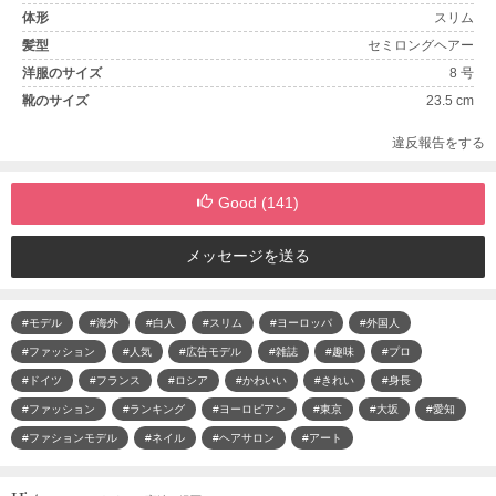
体形
スリム
髪型
セミロングヘアー
洋服のサイズ
8 号
靴のサイズ
23.5 cm
違反報告をする
Good (
141
)
メッセージを送る
#モデル
#海外
#白人
#スリム
#ヨーロッパ
#外国人
#ファッション
#人気
#広告モデル
#雑誌
#趣味
#プロ
#ドイツ
#フランス
#ロシア
#かわいい
#きれい
#身長
#ファッション
#ランキング
#ヨーロピアン
#東京
#大坂
#愛知
#ファションモデル
#ネイル
#ヘアサロン
#アート