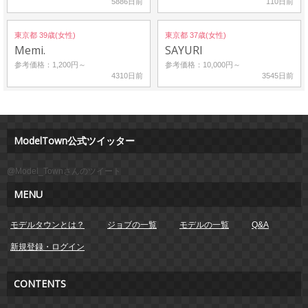
5886日前
110日前
東京都 39歳(女性)
東京都 37歳(女性)
Memi.
SAYURI
参考価格：1,200円～
参考価格：10,000円～
4310日前
3545日前
ModelTown公式ツイッター
@Model_Townさんのツイート
MENU
モデルタウンとは？
ジョブの一覧
モデルの一覧
Q&A
新規登録・ログイン
CONTENTS