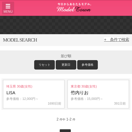
MENU
MODEL SEARCH
+ 条件で検索
並び順
リセット
更新日
参考価格
埼玉県 30歳(女性)
東京都 30歳(女性)
LISA
竹内りお
参考価格：12,000円～
参考価格：15,000円～
1690日前
391日前
2
1-2
件中
件