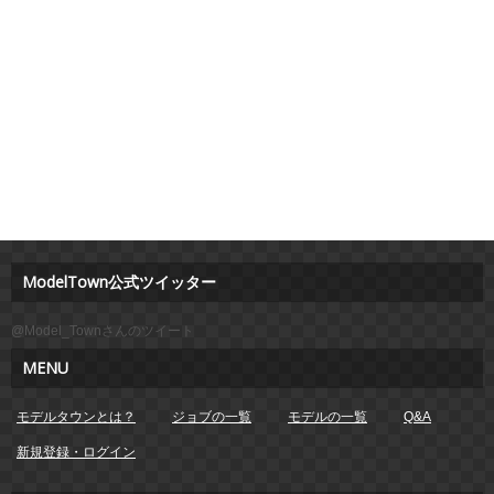
ModelTown公式ツイッター
@Model_Townさんのツイート
MENU
モデルタウンとは？
ジョブの一覧
モデルの一覧
Q&A
新規登録・ログイン