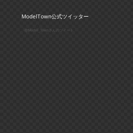
ModelTown公式ツイッター
@Model_Townさんのツイート