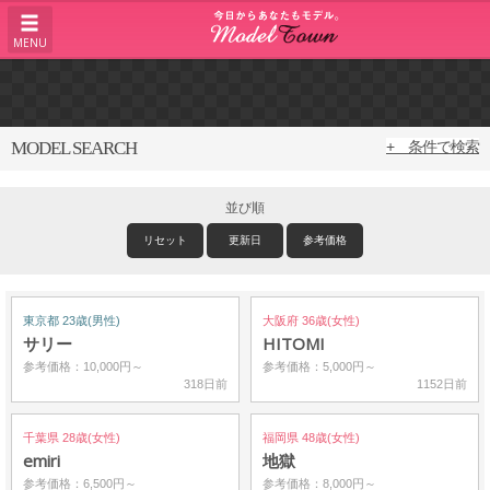
MENU
MODEL SEARCH
+ 条件で検索
並び順
リセット
更新日
参考価格
東京都 23歳(男性)
大阪府 36歳(女性)
サリー
HITOMI
参考価格：10,000円～
参考価格：5,000円～
318日前
1152日前
千葉県 28歳(女性)
福岡県 48歳(女性)
emiri
地獄
参考価格：6,500円～
参考価格：8,000円～