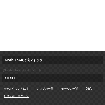
ModelTown公式ツイッター
@Model_Townさんのツイート
MENU
モデルタウンとは？
ジョブの一覧
モデルの一覧
Q&A
新規登録・ログイン