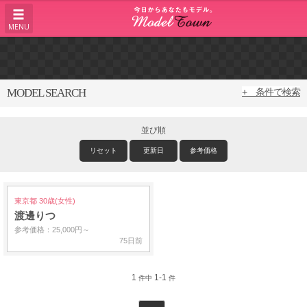
MENU
MODEL SEARCH
+ 条件で検索
並び順
リセット
更新日
参考価格
東京都 30歳(女性)
渡邊りつ
参考価格：25,000円～
75日前
1
1-1
件中
件