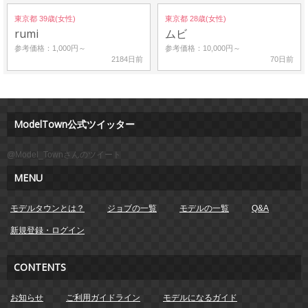
東京都 39歳(女性)
東京都 28歳(女性)
rumi
ムビ
参考価格：1,000円～
参考価格：10,000円～
2184日前
70日前
ModelTown公式ツイッター
@Model_Townさんのツイート
MENU
モデルタウンとは？
ジョブの一覧
モデルの一覧
Q&A
新規登録・ログイン
CONTENTS
お知らせ
ご利用ガイドライン
モデルになるガイド