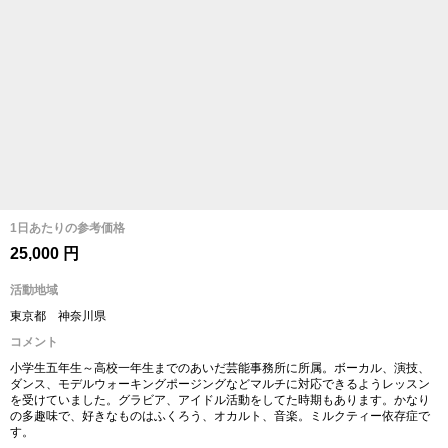
1日あたりの参考価格
25,000 円
活動地域
東京都 神奈川県
コメント
小学生五年生～高校一年生までのあいだ芸能事務所に所属。ボーカル、演技、
ダンス、モデルウォーキングポージングなどマルチに対応できるようレッスン
を受けていました。グラビア、アイドル活動をしてた時期もあります。かなり
の多趣味で、好きなものはふくろう、オカルト、音楽。ミルクティー依存症で
す。