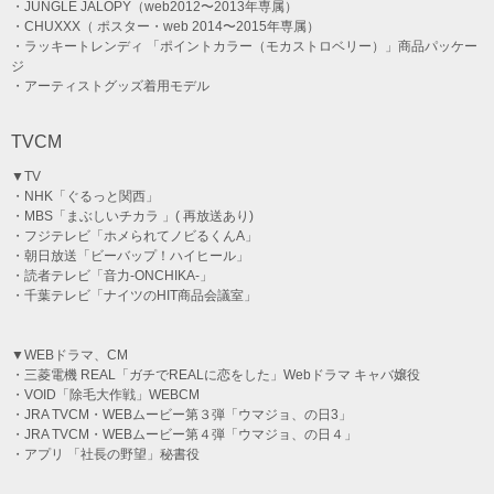
・JUNGLE JALOPY（web2012〜2013年専属）
・CHUXXX（ ポスター・web 2014〜2015年専属）
・ラッキートレンディ 「ポイントカラー（モカストロベリー）」商品パッケー
ジ
・アーティストグッズ着用モデル
TVCM
▼TV
・NHK「ぐるっと関西」
・MBS「まぶしいチカラ 」( 再放送あり)
・フジテレビ「ホメられてノビるくんA」
・朝日放送「ビーバップ！ハイヒール」
・読者テレビ「音力-ONCHIKA-」
・千葉テレビ「ナイツのHIT商品会議室」
▼WEBドラマ、CM
・三菱電機 REAL「ガチでREALに恋をした」Webドラマ キャバ嬢役
・VOID「除毛大作戦」WEBCM
・JRA TVCM・WEBムービー第３弾「ウマジョ、の日3」
・JRA TVCM・WEBムービー第４弾「ウマジョ、の日４」
・アプリ 「社長の野望」秘書役