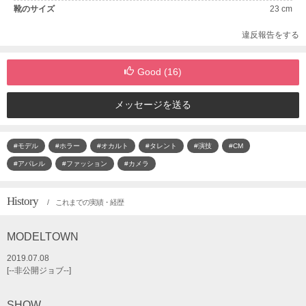
靴のサイズ
23 cm
違反報告をする
Good (
16
)
メッセージを送る
#モデル
#ホラー
#オカルト
#タレント
#演技
#CM
#アパレル
#ファッション
#カメラ
History
/ これまでの実績・経歴
MODELTOWN
2019.07.08
[--非公開ジョブ--]
SHOW