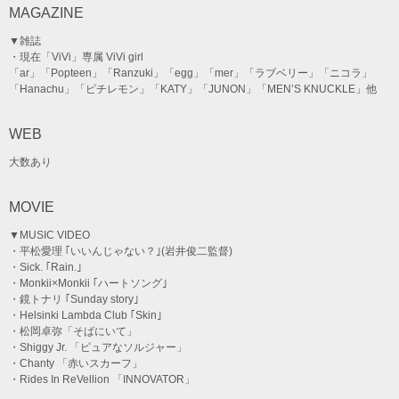
MAGAZINE
▼雑誌
・現在「ViVi」専属 ViVi girl
「ar」「Popteen」「Ranzuki」「egg」「mer」「ラブベリー」「ニコラ」
「Hanachu」「ピチレモン」「KATY」「JUNON」「MEN’S KNUCKLE」他
WEB
大数あり
MOVIE
▼MUSIC VIDEO
・平松愛理 ｢いいんじゃない？｣(岩井俊二監督)
・Sick. ｢Rain.｣
・Monkii×Monkii ｢ハートソング｣
・鏡トナリ ｢Sunday story｣
・Helsinki Lambda Club ｢Skin｣
・松岡卓弥「そばにいて」
・Shiggy Jr. 「ピュアなソルジャー」
・Chanty 「赤いスカーフ」
・Rides In ReVellion 「INNOVATOR」