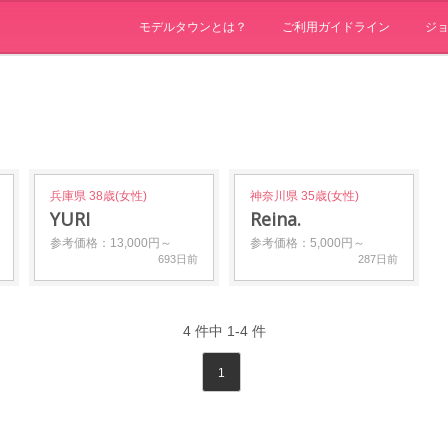
モデルタウンとは？
ご利用ガイドライン
ジ
兵庫県 38歳(女性)
神奈川県 35歳(女性)
YURI
Reina.
参考価格：13,000円～
参考価格：5,000円～
693日前
287日前
4
件中
1-4
件
1