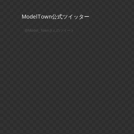
ModelTown公式ツイッター
@Model_Townさんのツイート