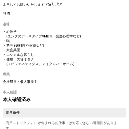
よろしくお願いいたしますヾ(๑╹◡╹)ﾉ”
YURI
趣味
・心理学
(ユングのアーキタイプ×MBTI、発達心理学など)
・猫
・料理 (麹料理や蒸籠など)
・家庭菜園
・エシカルな暮らし
・健康・美容オタク
(エピジェネティクス、マイクロバイオーム)
職業
会社経営・個人事業主
本人確認
本人確認済み
参考条件
商用ストックフォト が含まれるお仕事には対応できない可能性がありま
す。