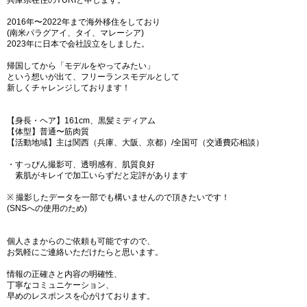
兵庫県在住のYURIと申します。
2016年〜2022年まで海外移住をしており
(南米パラグアイ、タイ、マレーシア)
2023年に日本で会社設立をしました。
帰国してから「モデルをやってみたい」
という想いが出て、フリーランスモデルとして
新しくチャレンジしております！
【身長・ヘア】161cm、黒髪ミディアム
【体型】普通〜筋肉質
【活動地域】主は関西（兵庫、大阪、京都）/全国可（交通費応相談）
・すっぴん撮影可、透明感有、肌質良好
素肌がキレイで加工いらずだと定評があります
※ 撮影したデータを一部でも構いませんので頂きたいです！
(SNSへの使用のため)
個人さまからのご依頼も可能ですので、
お気軽にご連絡いただけたらと思います。
情報の正確さと内容の明確性、
丁寧なコミュニケーション、
早めのレスポンスを心がけております。