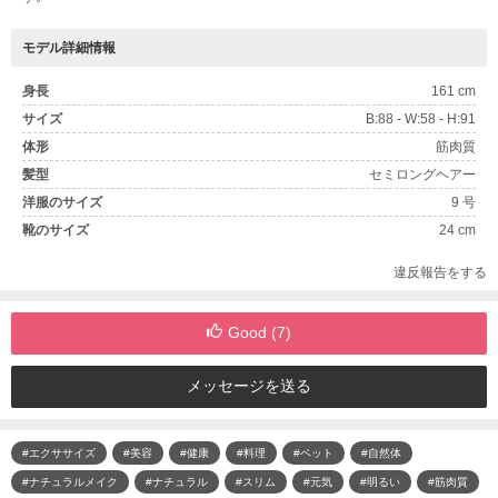
モデル詳細情報
身長
161 cm
サイズ
B:88 - W:58 - H:91
体形
筋肉質
髪型
セミロングヘアー
洋服のサイズ
9 号
靴のサイズ
24 cm
違反報告をする
Good (
7
)
メッセージを送る
#エクササイズ
#美容
#健康
#料理
#ペット
#自然体
#ナチュラルメイク
#ナチュラル
#スリム
#元気
#明るい
#筋肉質