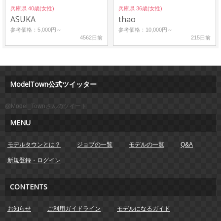
兵庫県 40歳(女性)
兵庫県 36歳(女性)
ASUKA
thao
参考価格：5,000円～
参考価格：10,000円～
4562日前
215日前
ModelTown公式ツイッター
@Model_Townさんのツイート
MENU
モデルタウンとは？
ジョブの一覧
モデルの一覧
Q&A
新規登録・ログイン
CONTENTS
お知らせ
ご利用ガイドライン
モデルになるガイド