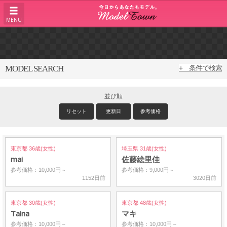
MENU
MODEL SEARCH
+ 条件で検索
並び順
リセット
更新日
参考価格
東京都 36歳(女性)
埼玉県 31歳(女性)
mai
佐藤絵里佳
参考価格：10,000円～
参考価格：9,000円～
1152日前
3020日前
東京都 30歳(女性)
東京都 48歳(女性)
Taina
マキ
参考価格：10,000円～
参考価格：10,000円～