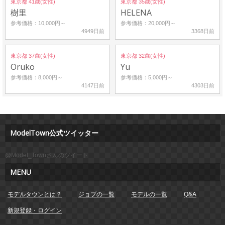
東京都 41歳(女性)
東京都 35歳(女性)
樹里
HELENA
参考価格：10,000円～
参考価格：20,000円～
4949日前
3368日前
東京都 37歳(女性)
東京都 32歳(女性)
Oruko
Yu
参考価格：8,000円～
参考価格：5,000円～
4147日前
4303日前
ModelTown公式ツイッター
@Model_Townさんのツイート
MENU
モデルタウンとは？
ジョブの一覧
モデルの一覧
Q&A
新規登録・ログイン