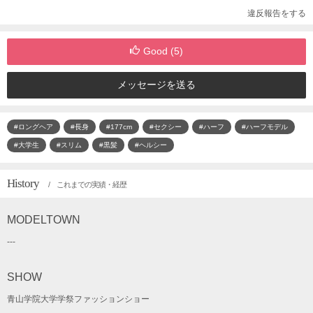
違反報告をする
Good (
5
)
メッセージを送る
#ロングヘア
#長身
#177cm
#セクシー
#ハーフ
#ハーフモデル
#大学生
#スリム
#黒髪
#ヘルシー
History
/ これまでの実績・経歴
MODELTOWN
---
SHOW
青山学院大学学祭ファッションショー