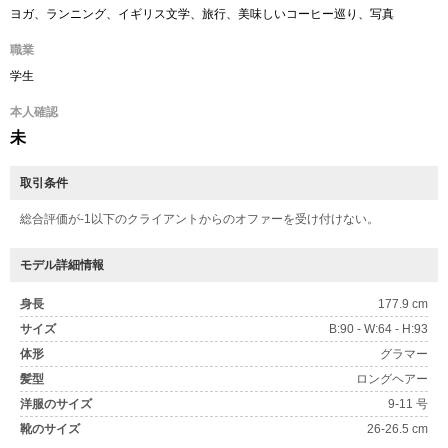
ヨガ、ランニング、イギリス文学、旅行、美味しいコーヒー巡り、写真
職業
学生
本人確認
未
取引条件
総合評価が-1以下のクライアントからのオファーを受け付けない。
モデル詳細情報
身長
177.9 cm
サイズ
B:90 - W:64 - H:93
体形
グラマー
髪型
ロングヘアー
洋服のサイズ
9-11 号
靴のサイズ
26-26.5 cm