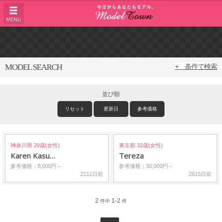
MENU
MODEL SEARCH
+ 条件で検索
並び順
リセット
更新日
参考価格
神奈川県 29歳(女性)
東京都 32歳(女性)
Karen Kasu…
Tereza
参考価格：8,000円～
参考価格：50,000円～
2111日前
2615日前
2
1-2
件中
件