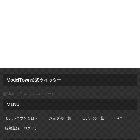
ModelTown公式ツイッター
@Model_Townさんのツイート
MENU
モデルタウンとは？
ジョブの一覧
モデルの一覧
Q&A
新規登録・ログイン