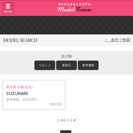
MENU
MODEL SEARCH
+ 条件で検索
並び順
リセット
更新日
参考価格
東京都 32歳(女性)
SUZUNARI
参考価格：20,000円～
866日前
1
1-1
件中
件