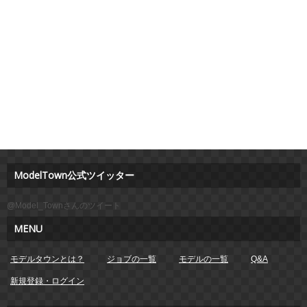
ModelTown公式ツイッター
@Model_Townさんのツイート
MENU
モデルタウンとは？
ジョブの一覧
モデルの一覧
Q&A
新規登録・ログイン