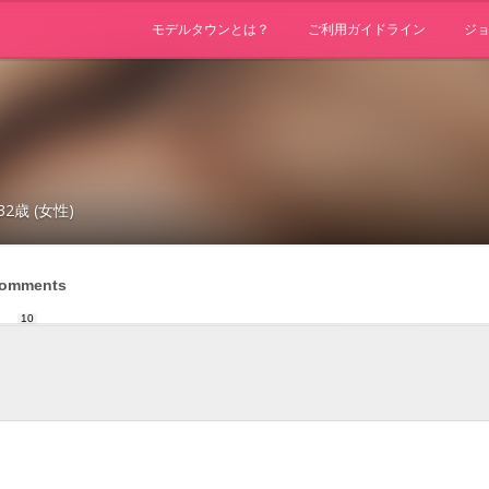
モデルタウンとは？
ご利用ガイドライン
ジ
32歳 (女性)
omments
10