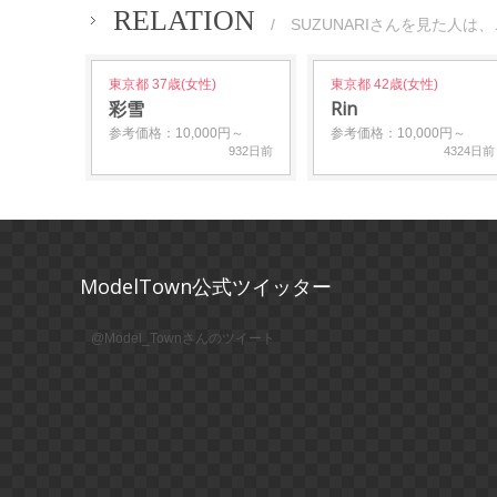
RELATION
/ SUZUNARIさんを見た人は
東京都 37歳(女性)
東京都 42歳(女性)
彩雪
Rin
参考価格：10,000円～
参考価格：10,000円～
932日前
4324日前
ModelTown公式ツイッター
@Model_Townさんのツイート