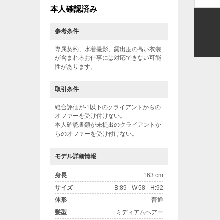
本人確認済み
参考条件
専属契約、水着撮影、露出度の高い衣装
が含まれるお仕事には対応できない可能
性があります。
取引条件
総合評価が-1以下のクライアントからの
オファーを受け付けない。
本人確認書類が未提出のクライアントか
らのオファーを受け付けない。
モデル詳細情報
身長
163 cm
サイズ
B:89 - W:58 - H:92
体形
普通
髪型
ミディアムヘアー