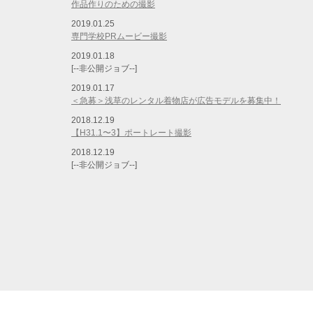
作品作りのための撮影
2019.01.25
専門学校PRムービー撮影
2019.01.18
[--非公開ジョブ--]
2019.01.17
＜急募＞浅草のレンタル着物店が広告モデルを募集中！
2018.12.19
【H31.1〜3】ポートレート撮影
2018.12.19
[--非公開ジョブ--]