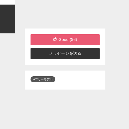
Good (
96
)
メッセージを送る
#フリーモデル