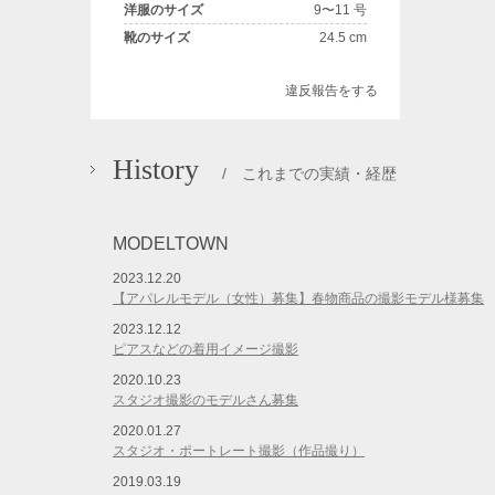
洋服のサイズ
9〜11 号
靴のサイズ
24.5 cm
違反報告をする
History
/ これまでの実績・経歴
MODELTOWN
2023.12.20
【アパレルモデル（女性）募集】春物商品の撮影モデル様募集
2023.12.12
ピアスなどの着用イメージ撮影
2020.10.23
スタジオ撮影のモデルさん募集
2020.01.27
スタジオ・ポートレート撮影（作品撮り）
2019.03.19