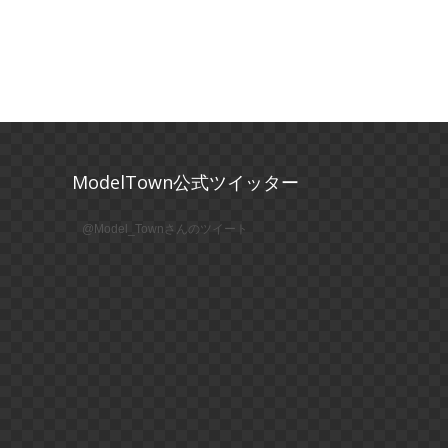
ModelTown公式ツイッター
@Model_Townさんのツイート