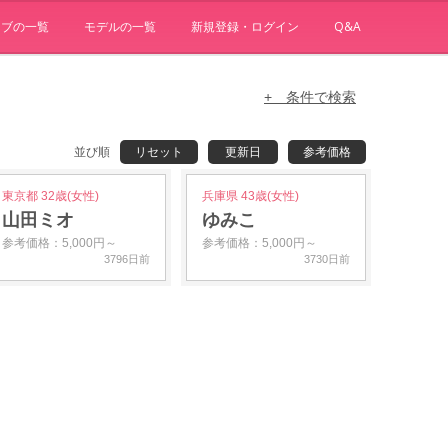
ョブの一覧
モデルの一覧
新規登録・ログイン
Q&A
+ 条件で検索
並び順
リセット
更新日
参考価格
東京都 32歳(女性)
兵庫県 43歳(女性)
山田ミオ
ゆみこ
参考価格：5,000円～
参考価格：5,000円～
3796日前
3730日前