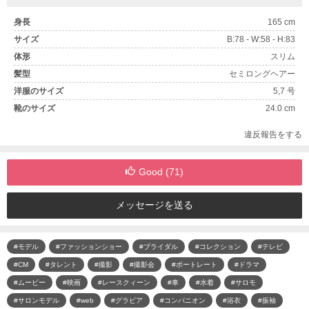
身長
165 cm
サイズ
B:78 - W:58 - H:83
体形
スリム
髪型
セミロングヘアー
洋服のサイズ
5,7 号
靴のサイズ
24.0 cm
違反報告をする
Good (
71
)
メッセージを送る
#モデル
#ファッションショー
#ブライダル
#コレクション
#テレビ
#CM
#タレント
#撮影
#撮影会
#ポートレート
#ドラマ
#ムービー
#映画
#レースクィーン
#車
#水着
#サロモ
#サロンモデル
#web
#グラビア
#コンパニオン
#浴衣
#振袖