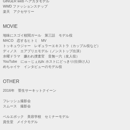
GINGER web ヘアカタモデル
WWD ファッションスナップ
楽天 アクセサリー
MOVIE
地味にスゴイ校閲ガール 第三話 モデル役
MACO 恋するヒトミ MV
トッキュウジャー レギュラーエキストラ（カップル役など）
ディノス エアプリエモデル（ノンストップ出演）
水曜ドラマ 嫌われ捜査官 音無一六（友人役）
YouTube にゅ～じぇねtv. ホストにどっきり(仕掛け人)
めちゃイケ インタビューのモデル役
OTHER
2016年 菅生サーキットクイーン
フレッシュ撮影会
スムース 撮影会
ベルエポック 美容学校 セミナーモデル
資生堂 メイクモデル