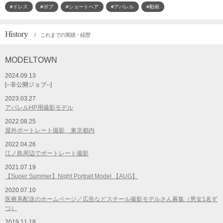
#ドレス
#ボブ
#ショートヘア
#アパレル
#動画
History
/ これまでの実績・経歴
MODELTOWN
2024.09.13
[--非公開ジョブ--]
2023.03.27
アパレルHP用撮影モデル
2022.08.25
屋外ポートレート撮影 東京都内
2022.04.26
江ノ島周辺でポートレート撮影
2021.07.19
【Super Summer】Night Portrait Model 【AUG】
2020.07.10
医療系配送のホームページ／広告などスチール撮影モデルさん募集（男女1名ず
つ）
2019.11.18