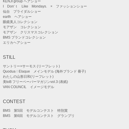
KENJI group ヘアショー
I Don‘ｔ Like Mondays. × ファッションショー
仙台 ブライダルショー
earth ヘアショー
眼鏡美人コレクション
モアザン コレクション
モアザン クリスマスコレクション
BMS ブランドコレクション
エリカヘアショー
STILL
サントリー×サーモス (リーフレット)
Quodua♢Elaque メインモデル (海外ブランド 冊子)
わたしの山形日和(リーフレット)
美toB フリーペーパーマガジンvol.3 (表紙)
VAN COUNCIL イメージモデル
CONTEST
BMS 第5回 モデルコンテスト 特別賞
BMS 第6回 モデルコンテスト グランプリ