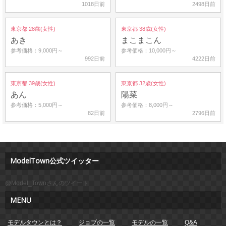
1018日前
2498日前
東京都 28歳(女性)
東京都 38歳(女性)
あき
まこまこん
参考価格：9,000円～
参考価格：10,000円～
992日前
4222日前
東京都 39歳(女性)
東京都 32歳(女性)
あん
陽菜
参考価格：5,000円～
参考価格：8,000円～
82日前
2796日前
ModelTown公式ツイッター
@Model_Townさんのツイート
MENU
モデルタウンとは？
ジョブの一覧
モデルの一覧
Q&A