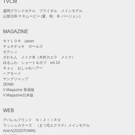
TVCM
盛岡グランドホテル ブライダル メインモデル
山形日和 ＰＲムービー (夏、秋、冬 バージョン)
MAGAZINE
ＮＹＬＯＮ japan
チョキチョキ ガールズ
ゼクシィ
ざわちん メイク本（木村カエラ メイク）
ゆるふわ ショート＆ボブ vol.10
Ｒａｙ おしゃれヘアー
ヘアモード
ヤングジャンプ
ZENBI
V Magazine 香港版
V Magazine日本版
WEB
アパレルブランド ＮＩＺＩＩＲＯ
ラッシュカラーズ （まつ毛エクステ）メインモデル
And A(ZOZOTOWN)