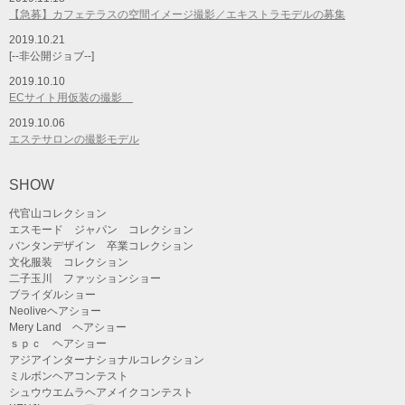
【急募】カフェテラスの空間イメージ撮影／エキストラモデルの募集
2019.10.21
[--非公開ジョブ--]
2019.10.10
ECサイト用仮装の撮影
2019.10.06
エステサロンの撮影モデル
SHOW
代官山コレクション
エスモード ジャパン コレクション
バンタンデザイン 卒業コレクション
文化服装 コレクション
二子玉川 ファッションショー
ブライダルショー
Neoliveヘアショー
Mery Land ヘアショー
ｓｐｃ ヘアショー
アジアインターナショナルコレクション
ミルボンヘアコンテスト
シュウウエムラヘアメイクコンテスト