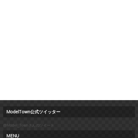
ModelTown公式ツイッター
@Model_Townさんのツイート
MENU