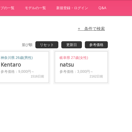
ョブの一覧
モデルの一覧
新規登録・ログイン
Q&A
+ 条件で検索
並び順
リセット
更新日
参考価格
神奈川県 26歳(男性)
岐阜県 27歳(女性)
Kentaro
natsu
参考価格：9,000円～
参考価格：3,000円～
1516日前
2162日前