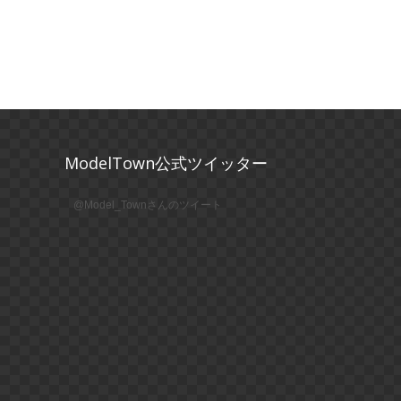
ModelTown公式ツイッター
@Model_Townさんのツイート