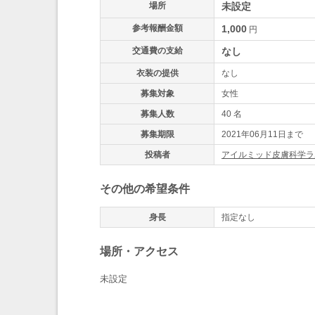
場所
未設定
参考報酬金額
1,000
円
交通費の支給
なし
衣装の提供
なし
募集対象
女性
募集人数
40 名
募集期限
2021年06月11日まで
投稿者
アイルミッド皮膚科学ラ
その他の希望条件
身長
指定なし
場所・アクセス
未設定