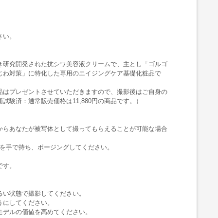
さい。
き研究開発された抗シワ美容液クリームで、主とし「ゴルゴ
じわ対策」に特化した専用のエイジングケア基礎化粧品で
品はプレゼントさせていただきますので、撮影後はご自身の
験済：通常販売価格は11,880円の商品です。）
からあなたが被写体として撮ってもらえることが可能な場合
体を手で持ち、ポージングしてください。
です。
るい状態で撮影してください。
うにしてください。
モデルの価値を高めてください。