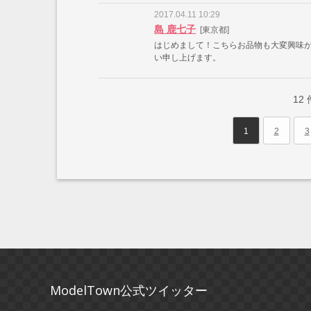
2017.04.11 10:29
島 鹿七子
[東京都]
はじめまして！こちらお品物も大変興味
い申し上げます。
12
1
2
3
ModelTown公式ツイッター