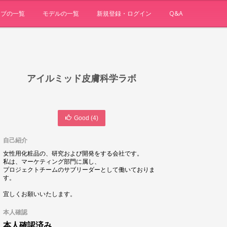
ョブの一覧
モデルの一覧
新規登録・ログイン
Q&A
アイルミッド皮膚科学ラボ
Good (
4
)
自己紹介
女性用化粧品の、研究および開発をする会社です。
私は、マーケティング部門に属し、
プロジェクトチームのサブリーダーとして働いておりま
す。
宜しくお願いいたします。
本人確認
本人確認済み