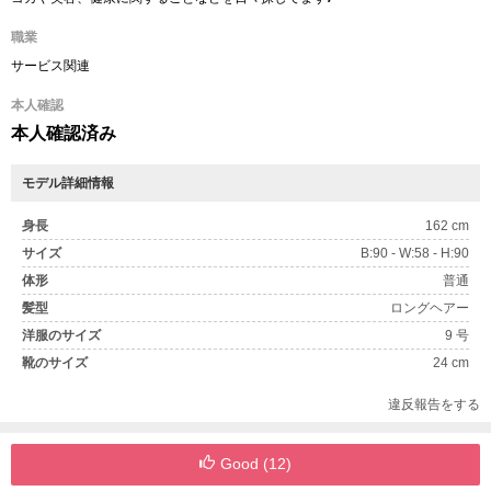
職業
サービス関連
本人確認
本人確認済み
モデル詳細情報
身長
162 cm
サイズ
B:90 - W:58 - H:90
体形
普通
髪型
ロングヘアー
洋服のサイズ
9 号
靴のサイズ
24 cm
違反報告をする
Good (
12
)