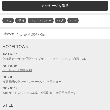
メッセージを送る
#ヨガ
#茨城
#インストラクター
#水戸
#ママ
History
/ これまでの実績・経歴
MODELTOWN
2017.04.11
化粧品メーカーの通販ウェブサイトイメージモデル（自撮りOK）
2017.02.05
ポートレイト撮影依頼
2017.01.16
洗顔石鹸のランディンページのキャラクター
2017.01.12
Webサイト広告モデル募集（全国対象、老若男女問わず）
STILL