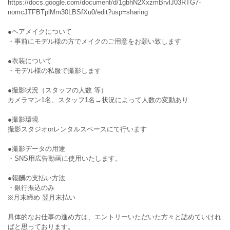
https://docs.google.com/document/d/1gbhN2XxzmBrvlJ03RTG7-
nomcJTFBTplMm30LBSfXu0/edit?usp=sharing
●ヘアメイクについて
・事前にモデル様の方でメイクのご用意をお願い致します
●衣装について
・モデル様の私服で撮影します
●撮影状況（スタッフの人数 等）
カメラマン1名、スタッフ1名→状況によって人数の変動あり
●撮影環境
撮影スタジオorレンタルスペースにて行います
●撮影データの用途
・SNS用広告動画に使用いたします。
●報酬の支払い方法
・銀行振込のみ
※月末締め 翌月末払い
具体的なお仕事の進め方は、エントリーいただいた方々と詰めていけれ
ばと思っております。