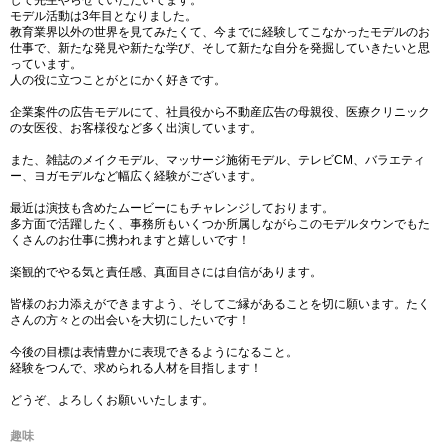
して先生やらせていただいてます。
モデル活動は3年目となりました。
教育業界以外の世界を見てみたくて、今までに経験してこなかったモデルのお
仕事で、新たな発見や新たな学び、そして新たな自分を発掘していきたいと思
っています。
人の役に立つことがとにかく好きです。
企業案件の広告モデルにて、社員役から不動産広告の母親役、医療クリニック
の女医役、お客様役など多く出演しています。
また、雑誌のメイクモデル、マッサージ施術モデル、テレビCM、バラエティ
ー、ヨガモデルなど幅広く経験がございます。
最近は演技も含めたムービーにもチャレンジしております。
多方面で活躍したく、事務所もいくつか所属しながらこのモデルタウンでもた
くさんのお仕事に携われますと嬉しいです！
楽観的でやる気と責任感、真面目さには自信があります。
皆様のお力添えができますよう、そしてご縁があることを切に願います。たく
さんの方々との出会いを大切にしたいです！
今後の目標は表情豊かに表現できるようになること。
経験をつんで、求められる人材を目指します！
どうぞ、よろしくお願いいたします。
趣味