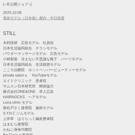
[--非公開ジョブ--]
2025.10.06
美術モデル（日本画）都内・半日程度
STILL
木村技研 広告モデル 社員役
日本生活協同組合 チラシモデル
パウダーマッサージモデル 広告モデル
小林製薬 冷えない不思議な靴下 パーツモデル
日本生活協同組合 生活雑貨モデル
こころ治療院 ホットペッパービューティーモデル
private salon u YouTubeモデル
エイドクリニック 患者役
サムスン日本研究所 開発協力
株式会社ONE&ONE 求人広告
HAIRNOCKS ヘアモデル
Luna clinic モデル
新松戸さく接骨院 施術モデル
S.Y.N.C ジムモデル
上井草 はりらっく鍼灸整体院
はまむら接骨院
かねこ身体均整院
Re:Clear お客様役