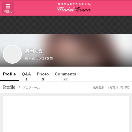
MENU
奥田ちか
東京都
36歳 (女性)
Profile
Q&A
Photo
Comments
3
5
44
Profile
最終更新： 7月2日 ( 37日前 )
/ プロフィール