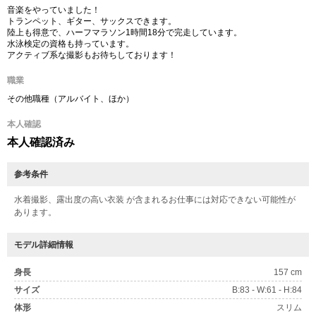
音楽をやっていました！
トランペット、ギター、サックスできます。
陸上も得意で、ハーフマラソン1時間18分で完走しています。
水泳検定の資格も持っています。
アクティブ系な撮影もお待ちしております！
職業
その他職種（アルバイト、ほか）
本人確認
本人確認済み
参考条件
水着撮影、露出度の高い衣装 が含まれるお仕事には対応できない可能性が
あります。
モデル詳細情報
身長
157 cm
サイズ
B:83 - W:61 - H:84
体形
スリム