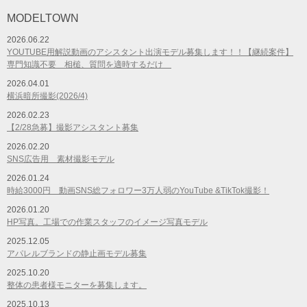
MODELTOWN
2026.06.22
YOUTUBE用解説動画のアシスタント出演モデル募集します！！【継続案件】
専門知識不要 相槌、質問を適時するだけ
2026.04.01
横浜暗所撮影(2026/4)
2026.02.23
【2/28急募】撮影アシスタント募集
2026.02.20
SNS広告用 素材撮影モデル
2026.01.24
時給3000円 動画SNS総フォロワー3万人弱のYouTube &TikTok撮影！
2026.01.20
HP写真。工場での作業スタッフのイメージ写真モデル
2025.12.05
アパレルブランドの静止画モデル募集
2025.10.20
整体の患者様モニターを募集します。
2025.10.13