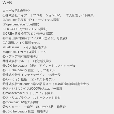
WEB
☆モデル活動履歴☆
①株式会社ライアートプロモーション(HP、 求人広告サイト撮影)
②Ashuley 美容室(HPイメージモデル撮影)
③%percent(YouTube撮影)
④La.COEUR(サロンモデル撮影)
⑤CREA 新板橋店(サロンモデル撮影)
⑥南青山訪問歯科オフィス(HP患者役、母親役)
⑦A GIRL メイク掲載モデル
⑧Bellissima メイク撮影モデル
⑨agence21 カット&撮影モデル
⑩ヘアケア商材撮影モデル
⑪株式会社セルート 研究施設員役
⑫LDK the beauty 雑誌 アイシャドウメイクモデル
⑬LDK the beauty 雑誌 リップモデル
⑭株式会社ライフケアデザイン 介護士役
⑮ルーウィン銀座 コンテストモデル
⑯株式会社smileortho(駒込駅前スマイル矯正歯科)歯科衛生士役
⑰スタジオサンクス(COOP)ジュエリー撮影
⑱monzenmachi ストックフォト撮影
⑲アトリエブラウン ストックフォト撮影
⑳room hair HPモデル撮影
㉑リクルート 一建設 SUUMO掲載 母親役
㉒LDK the beauty 雑誌 眉モデル