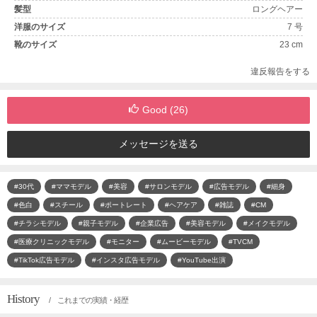
髪型
ロングヘアー
洋服のサイズ
7 号
靴のサイズ
23 cm
違反報告をする
Good (
26
)
メッセージを送る
#30代
#ママモデル
#美容
#サロンモデル
#広告モデル
#細身
#色白
#スチール
#ポートレート
#ヘアケア
#雑誌
#CM
#チラシモデル
#親子モデル
#企業広告
#美容モデル
#メイクモデル
#医療クリニックモデル
#モニター
#ムービーモデル
#TVCM
#TikTok広告モデル
#インスタ広告モデル
#YouTube出演
History
/ これまでの実績・経歴