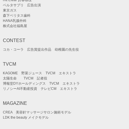
ベルタサプリ 広告出演
東京ガス
森下ベリタス歯科
HANA乳腺外科
株式会社福島屋
CONTEST
コカ・コーラ 広告賞提出作品 幼稚園の先生役
TVCM
KAGOME 野菜ジュース TVCM エキストラ
太陽生命 TVCM 記者役
博報堂DYホールディングス TVCM エキストラ
リノシーAI不動産投資 テレビCM エキストラ
MAGAZINE
CREA 美容針マッサージサロン施術モデル
LDK the beauty メイクモデル